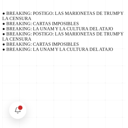
●
BREAKING:
POSTIGO: LAS MARIONETAS DE TRUMP Y
LA CENSURA
●
BREAKING:
CARTAS IMPOSIBLES
●
BREAKING:
LA UNAM Y LA CULTURA DEL ATAJO
●
BREAKING:
POSTIGO: LAS MARIONETAS DE TRUMP Y
LA CENSURA
●
BREAKING:
CARTAS IMPOSIBLES
●
BREAKING:
LA UNAM Y LA CULTURA DEL ATAJO
ECONOMÍA