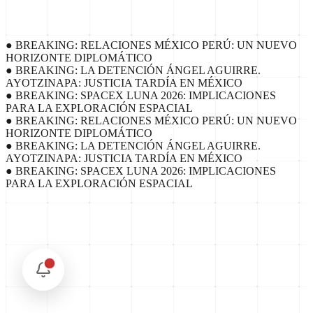
●
BREAKING:
RELACIONES MÉXICO PERÚ: UN NUEVO
HORIZONTE DIPLOMÁTICO
●
BREAKING:
LA DETENCIÓN ÁNGEL AGUIRRE.
AYOTZINAPA: JUSTICIA TARDÍA EN MÉXICO
●
BREAKING:
SPACEX LUNA 2026: IMPLICACIONES
PARA LA EXPLORACIÓN ESPACIAL
●
BREAKING:
RELACIONES MÉXICO PERÚ: UN NUEVO
HORIZONTE DIPLOMÁTICO
●
BREAKING:
LA DETENCIÓN ÁNGEL AGUIRRE.
AYOTZINAPA: JUSTICIA TARDÍA EN MÉXICO
●
BREAKING:
SPACEX LUNA 2026: IMPLICACIONES
PARA LA EXPLORACIÓN ESPACIAL
ECONOMÍA