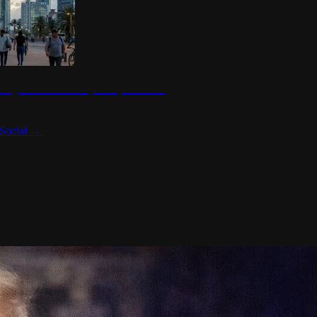
 seguridad en México y su impacto social
Social
→