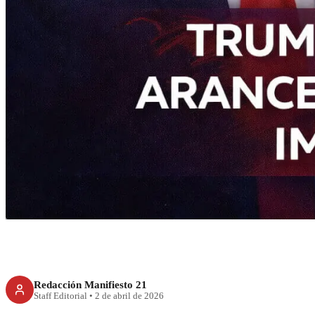
RECIENTE
Trump impone 
medicamentos par
produc
Redacción Manifiesto 21
Staff Editorial
•
2 de abril de 2026