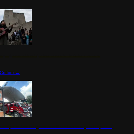
n programa cultural que transforma la identidad mexicana
Cultura
→
rena y alcaldesa inauguran estación de bomberos para los pueblos