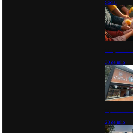
Social
Tianguis del Bie
30 de julio
Diputados de Mo
28 de julio