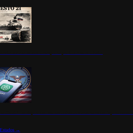
ermite durante un mes la compra de petróleo ruso en tránsito
s de ChatGPT se disparan en Estados Unidos tras acuerdo con el Departamento 
Estados
→