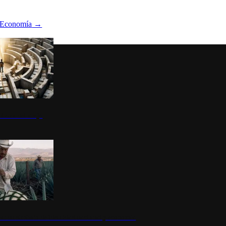
Economía
→
ltura del atajo
la: un símbolo de identidad nacional y economía