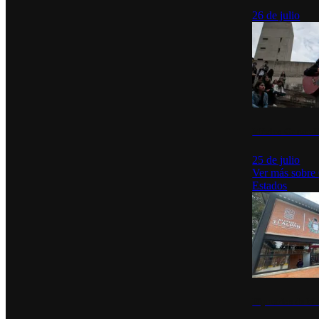
26 de julio
México Canta: U
25 de julio
Ver más sobre
Estados
Diputados de Mo