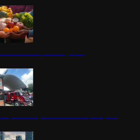
nestar Guerrero: Un impulso social significativo
rena y alcaldesa inauguran estación de bomberos para los pueblos