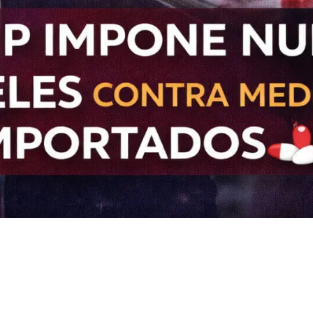
aranceles a
a relocalizar
ción