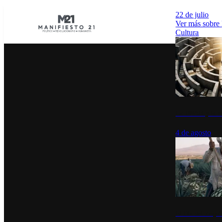
22 de julio
Ver más sobre
Cultura
La UNAM y la cu
4 de agosto
El Día del Tequi