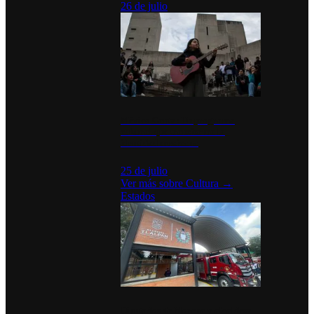
26 de julio
México Canta: Un programa
cultural que transforma la
identidad mexicana
25 de julio
Ver más sobre
Cultura
→
Estados
Diputados de Morena y alcaldesa