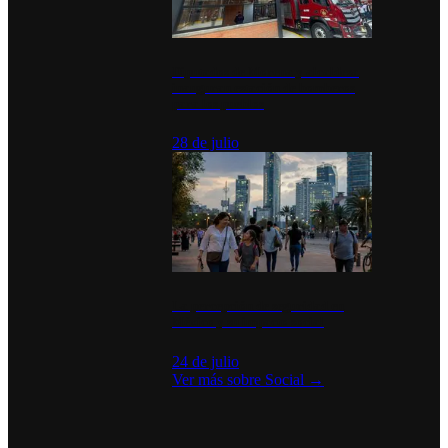
Diputados de Morena y alcaldesa
inauguran estación de bomberos
para los pueblos
28 de julio
La percepción de seguridad en
México y su impacto social
24 de julio
Ver más sobre
Social
→