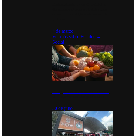
Desinstalaciones de ChatGPT se
disparan en Estados Unidos tras
acuerdo con el Departamento de
Defensa
4 de marzo
Ver más sobre
Estados
→
Social
Tianguis del Bienestar Guerrero:
Un impulso social significativo
30 de julio