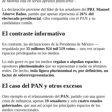
de Morena está en serios aprietos financieros”
.
La declaración proviene del líder de los senadores del
PRI
,
Manuel
Añorve Baños
, partido que apenas representa al
26% del
electorado presidencial
, cifra compartida con el PAN y su
candidatura común.
El contraste informativo
En contraste, las declaraciones de la Presidenta de México —
respaldada por
35 millones 924 mil 519 votos
— rara vez ocupan
espacios privilegiados en los medios.
Lo más grave es que los medios
regalan o alquilan espacios
a
opositores
plurinominales
que no representan a nadie en términos
reales. De hecho,
toda figura plurinominal es, por definición, un
factor de sobrerrepresentación
.
El caso del PAN y otros excesos
Otro ejemplo es el relanzamiento del
PAN
, partido con una grave
crisis de militancia, apenas
19 senadores
y solo
cuatro estados
gobernados
, que aun así ocupó los principales espacios de los
medios convencionales.