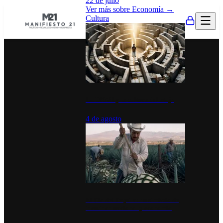
22 de julio
Ver más sobre
Economía
→
Cultura
La UNAM y la cultura del atajo
4 de agosto
El Día del Tequila: un símbolo de
identidad nacional y economía