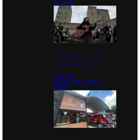
26 de julio
México Canta: Un programa
cultural que transforma la
identidad mexicana
25 de julio
Ver más sobre
Cultura
→
Estados
Diputados de Morena y alcaldesa