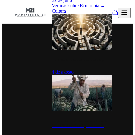
22 de julio
Ver más sobre
Economía
→
Cultura
La UNAM y la cultura del atajo
4 de agosto
El Día del Tequila: un símbolo de
identidad nacional y economía