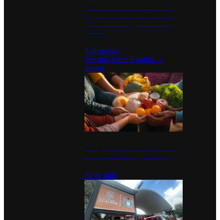
Desinstalaciones de ChatGPT se
disparan en Estados Unidos tras
acuerdo con el Departamento de
Defensa
4 de marzo
Ver más sobre
Estados
→
Social
Tianguis del Bienestar Guerrero:
Un impulso social significativo
30 de julio