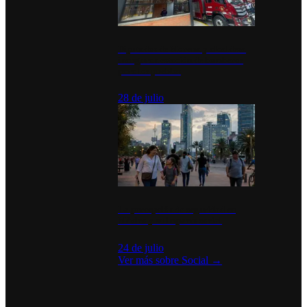
Diputados de Morena y alcaldesa
inauguran estación de bomberos
para los pueblos
28 de julio
La percepción de seguridad en
México y su impacto social
24 de julio
Ver más sobre
Social
→