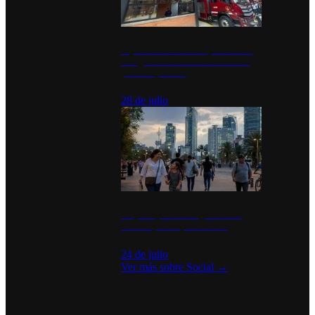
Diputados de Morena y alcaldesa
inauguran estación de bomberos
para los pueblos
28 de julio
La percepción de seguridad en
México y su impacto social
24 de julio
Ver más sobre
Social
→