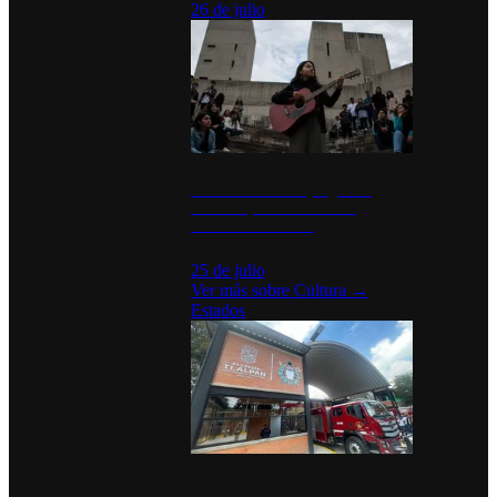
26 de julio
México Canta: Un programa
cultural que transforma la
identidad mexicana
25 de julio
Ver más sobre
Cultura
→
Estados
Diputados de Morena y alcaldesa