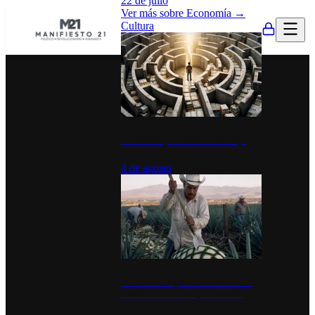
22 de julio
Ver más sobre
Economía
→
Cultura
La UNAM y la cultura del atajo
4 de agosto
El Día del Tequila: un símbolo de
identidad nacional y economía