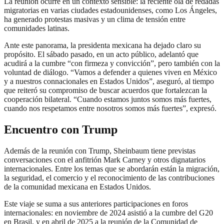
La reunión ocurre en un contexto sensible: la reciente ola de redadas
migratorias en varias ciudades estadounidenses, como Los Ángeles,
ha generado protestas masivas y un clima de tensión entre
comunidades latinas.
Ante este panorama, la presidenta mexicana ha dejado claro su
propósito. El sábado pasado, en un acto público, adelantó que
acudirá a la cumbre “con firmeza y convicción”, pero también con la
voluntad de diálogo. “Vamos a defender a quienes viven en México
y a nuestros connacionales en Estados Unidos”, aseguró, al tiempo
que reiteró su compromiso de buscar acuerdos que fortalezcan la
cooperación bilateral. “Cuando estamos juntos somos más fuertes,
cuando nos respetamos entre nosotros somos más fuertes”, expresó.
Encuentro con Trump
Además de la reunión con Trump, Sheinbaum tiene previstas
conversaciones con el anfitrión Mark Carney y otros dignatarios
internacionales. Entre los temas que se abordarán están la migración,
la seguridad, el comercio y el reconocimiento de las contribuciones
de la comunidad mexicana en Estados Unidos.
Este viaje se suma a sus anteriores participaciones en foros
internacionales: en noviembre de 2024 asistió a la cumbre del G20
en Brasil, y en abril de 2025 a la reunión de la Comunidad de