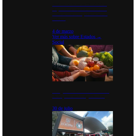
Desinstalaciones de ChatGPT se
disparan en Estados Unidos tras
acuerdo con el Departamento de
Defensa
4 de marzo
Ver más sobre
Estados
→
Social
Tianguis del Bienestar Guerrero:
Un impulso social significativo
30 de julio