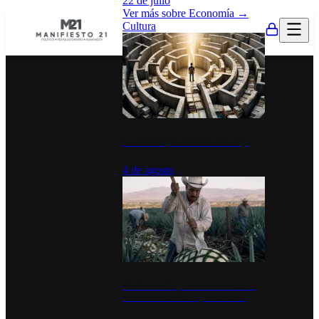
22 de julio
Ver más sobre
Economía
→
Cultura
La UNAM y la cultura del atajo
4 de agosto
El Día del Tequila: un símbolo de
identidad nacional y economía