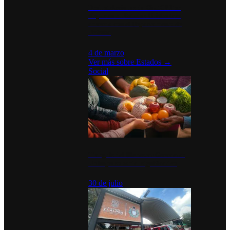
Desinstalaciones de ChatGPT se
disparan en Estados Unidos tras
acuerdo con el Departamento de
Defensa
4 de marzo
Ver más sobre
Estados
→
Social
Tianguis del Bienestar Guerrero:
Un impulso social significativo
30 de julio