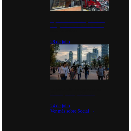
Diputados de Morena y alcaldesa
inauguran estación de bomberos
para los pueblos
28 de julio
La percepción de seguridad en
México y su impacto social
24 de julio
Ver más sobre
Social
→