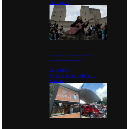
26 de julio
México Canta: Un programa
cultural que transforma la
identidad mexicana
25 de julio
Ver más sobre
Cultura
→
Estados
Diputados de Morena y alcaldesa