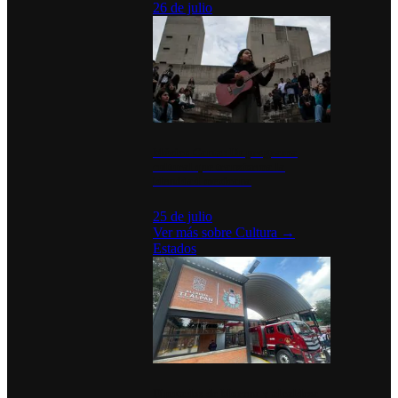
26 de julio
México Canta: Un programa
cultural que transforma la
identidad mexicana
25 de julio
Ver más sobre
Cultura
→
Estados
Diputados de Morena y alcaldesa