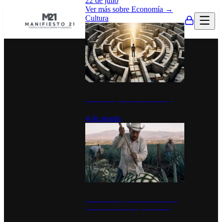
22 de julio
Ver más sobre
Economía
→
Cultura
La UNAM y la cultura del atajo
4 de agosto
El Día del Tequila: un símbolo de
identidad nacional y economía