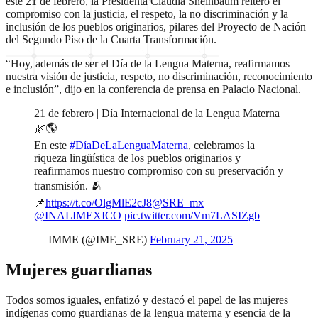
este 21 de febrero, la Presidenta Claudia Sheinbaum reiteró el
compromiso con la justicia, el respeto, la no discriminación y la
inclusión de los pueblos originarios, pilares del Proyecto de Nación
del Segundo Piso de la Cuarta Transformación.
“Hoy, además de ser el Día de la Lengua Materna, reafirmamos
nuestra visión de justicia, respeto, no discriminación, reconocimiento
e inclusión”, dijo en la conferencia de prensa en Palacio Nacional.
21 de febrero | Día Internacional de la Lengua Materna
🌿🌎
En este
#DíaDeLaLenguaMaterna
, celebramos la
riqueza lingüística de los pueblos originarios y
reafirmamos nuestro compromiso con su preservación y
transmisión. 🫂
📌
https://t.co/OlgMlE2cJ8
@SRE_mx
@INALIMEXICO
pic.twitter.com/Vm7LASIZgb
— IMME (@IME_SRE)
February 21, 2025
Mujeres guardianas
Todos somos iguales, enfatizó y destacó el papel de las mujeres
indígenas como guardianas de la lengua materna y esencia de la