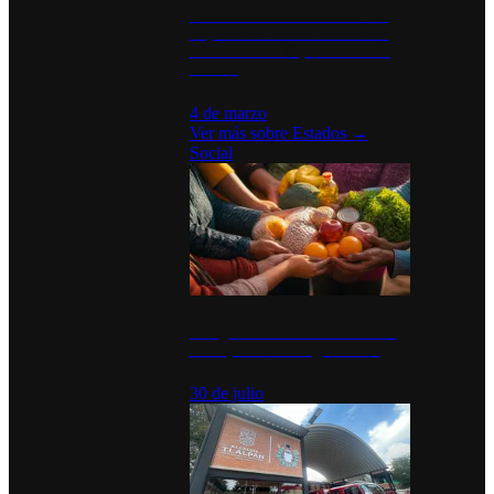
Desinstalaciones de ChatGPT se
disparan en Estados Unidos tras
acuerdo con el Departamento de
Defensa
4 de marzo
Ver más sobre
Estados
→
Social
Tianguis del Bienestar Guerrero:
Un impulso social significativo
30 de julio