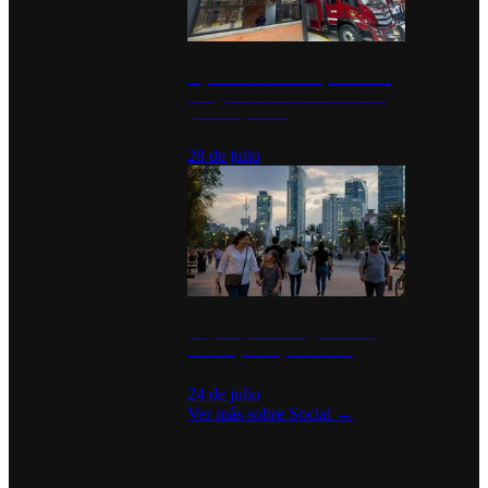
Diputados de Morena y alcaldesa
inauguran estación de bomberos
para los pueblos
28 de julio
La percepción de seguridad en
México y su impacto social
24 de julio
Ver más sobre
Social
→