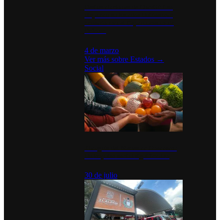
Desinstalaciones de ChatGPT se
disparan en Estados Unidos tras
acuerdo con el Departamento de
Defensa
4 de marzo
Ver más sobre
Estados
→
Social
Tianguis del Bienestar Guerrero:
Un impulso social significativo
30 de julio