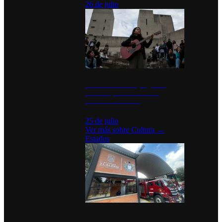
26 de julio
México Canta: Un programa
cultural que transforma la
identidad mexicana
25 de julio
Ver más sobre
Cultura
→
Estados
Diputados de Morena y alcaldesa