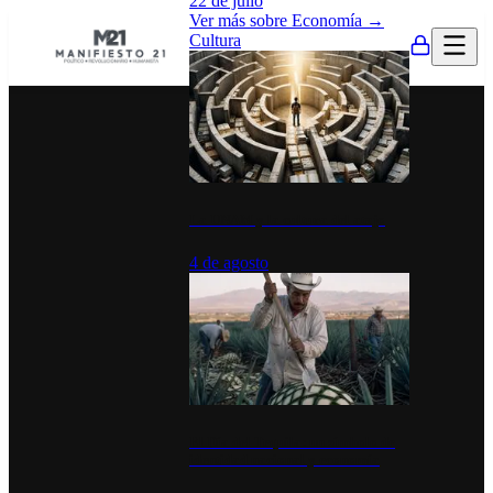
22 de julio
Ver más sobre
Economía
→
Cultura
La UNAM y la cultura del atajo
4 de agosto
El Día del Tequila: un símbolo de
identidad nacional y economía