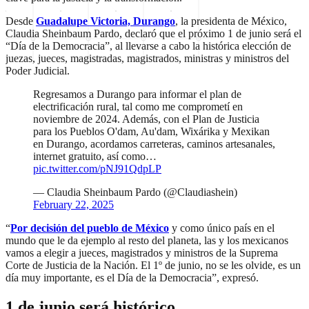
Desde
Guadalupe Victoria, Durango
, la presidenta de México,
Claudia Sheinbaum Pardo, declaró que el próximo 1 de junio será el
“Día de la Democracia”, al llevarse a cabo la histórica elección de
juezas, jueces, magistradas, magistrados, ministras y ministros del
Poder Judicial.
Regresamos a Durango para informar el plan de
electrificación rural, tal como me comprometí en
noviembre de 2024. Además, con el Plan de Justicia
para los Pueblos O'dam, Au'dam, Wixárika y Mexikan
en Durango, acordamos carreteras, caminos artesanales,
internet gratuito, así como…
pic.twitter.com/pNJ91QdpLP
— Claudia Sheinbaum Pardo (@Claudiashein)
February 22, 2025
“
Por decisión del pueblo de México
y como único país en el
mundo que le da ejemplo al resto del planeta, las y los mexicanos
vamos a elegir a jueces, magistrados y ministros de la Suprema
Corte de Justicia de la Nación. El 1º de junio, no se les olvide, es un
día muy importante, es el Día de la Democracia”, expresó.
1 de junio será histórico