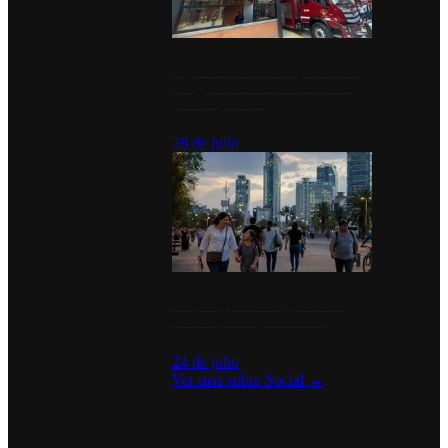
Diputados de Morena y alcaldesa
inauguran estación de bomberos
para los pueblos
28 de julio
La percepción de seguridad en
México y su impacto social
24 de julio
Ver más sobre
Social
→