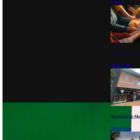
Social
Tianguis del Bie
30 de julio
Diputados de Mo
28 de julio