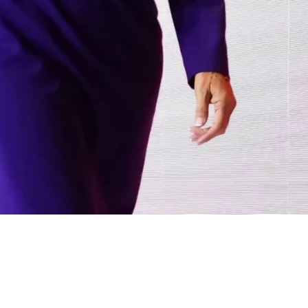
mp: "Tengo un
 respalda":
baum