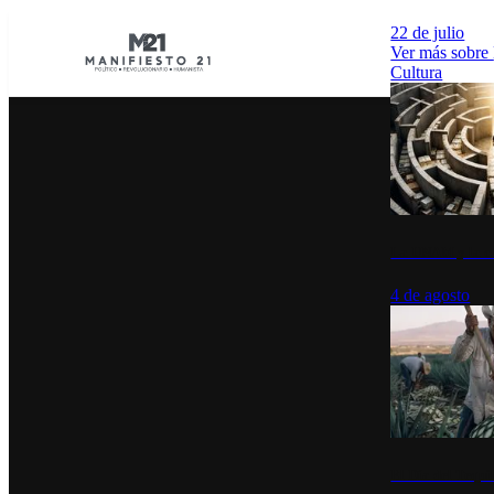
22 de julio
Ver más sobre
Cultura
La UNAM y la cu
4 de agosto
El Día del Tequi