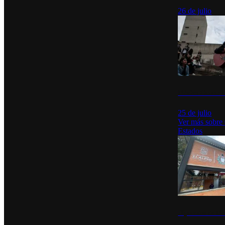
26 de julio
México Canta: U
25 de julio
Ver más sobre
Estados
Diputados de Mo