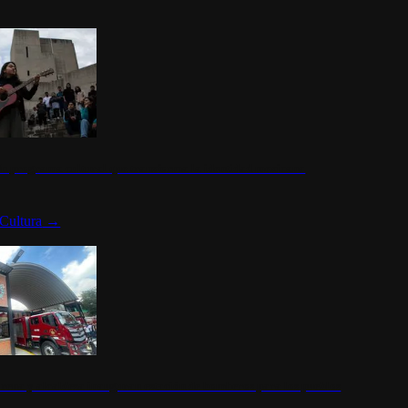
n programa cultural que transforma la identidad mexicana
Cultura
→
rena y alcaldesa inauguran estación de bomberos para los pueblos