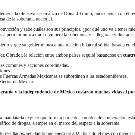
mer a la ofensiva sistemática de Donald Trump, pues cuenta con el re
a de la soberanía nacional.
onvicción y sabe cuáles son sus principios, ¿por qué uno va a tener m
 permitir nunca que se vulnere la soberanía; y si llegara a vulnerarse, 
rto y que su gobierno busca una relación bilateral sólida, basada en e
ez Obrador, la relación entre ambos países seguirá basándose en
cuatr
mas comunes y acciones coordinadas.
iones.
las Fuerzas Armadas Mexicanas se subordinen a las estadounidenses.
exterior de México.
oberanía y la independencia de México costaron muchas vidas al pu
, la mandataria explicó que forman parte de acuerdos de cooperación es
ráfico de drogas, siempre en el marco del respeto a la soberanía.
ndo resultados, señalando que enero de 2025 ha sido el mes con menor 