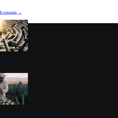
Economía
→
ltura del atajo
la: un símbolo de identidad nacional y economía