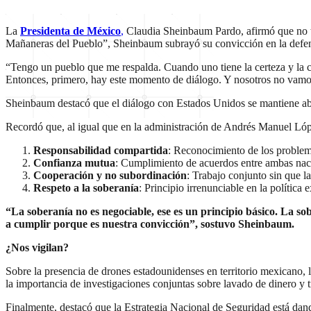
La
Presidenta de México
,
Claudia Sheinbaum Pardo, afirmó que no te
Mañaneras del Pueblo”, Sheinbaum subrayó su convicción en la defens
“Tengo un pueblo que me respalda. Cuando uno tiene la certeza y la c
Entonces, primero, hay este momento de diálogo. Y nosotros no vamos a
Sheinbaum destacó que el diálogo con Estados Unidos se mantiene abie
Recordó que, al igual que en la administración de Andrés Manuel Lóp
Responsabilidad compartida
: Reconocimiento de los proble
Confianza mutua
: Cumplimiento de acuerdos entre ambas nac
Cooperación y no subordinación
: Trabajo conjunto sin que 
Respeto a la soberanía
: Principio irrenunciable en la política 
“La soberanía no es negociable, ese es un principio básico. La s
a cumplir porque es nuestra convicción”, sostuvo Sheinbaum.
¿Nos vigilan?
Sobre la presencia de drones estadounidenses en territorio mexicano
la importancia de investigaciones conjuntas sobre lavado de dinero y t
Finalmente, destacó que la Estrategia Nacional de Seguridad está da