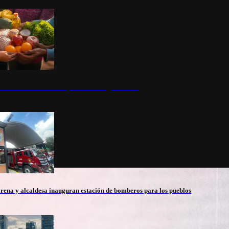
nestar Guerrero: Un impulso social significativo
rena y alcaldesa inauguran estación de bomberos para los pueblos