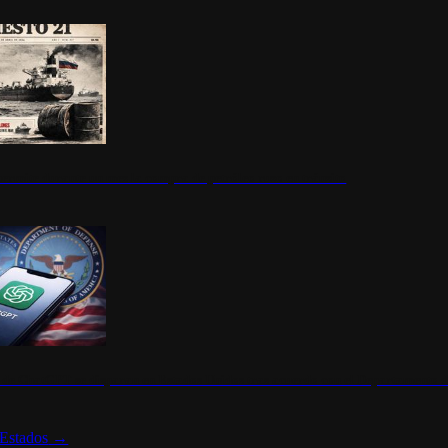
ermite durante un mes la compra de petróleo ruso en tránsito
s de ChatGPT se disparan en Estados Unidos tras acuerdo con el Departamento 
Estados
→