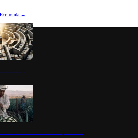
Economía
→
ltura del atajo
la: un símbolo de identidad nacional y economía