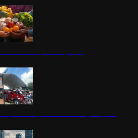
nestar Guerrero: Un impulso social significativo
rena y alcaldesa inauguran estación de bomberos para los pueblos