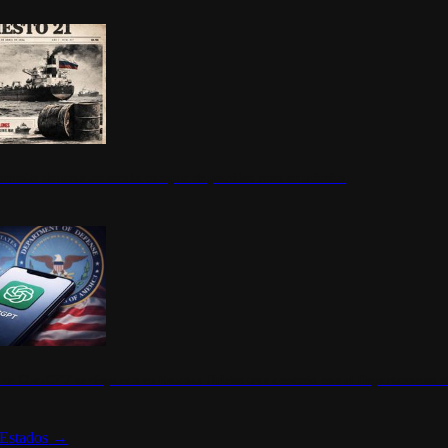
ermite durante un mes la compra de petróleo ruso en tránsito
s de ChatGPT se disparan en Estados Unidos tras acuerdo con el Departamento 
Estados
→