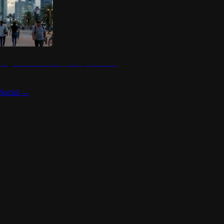
 seguridad en México y su impacto social
Social
→