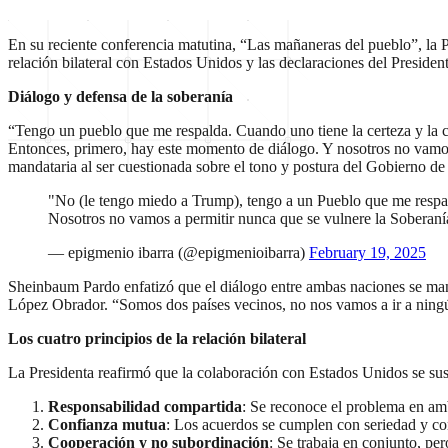
En su reciente conferencia matutina, “Las mañaneras del pueblo”, la
relación bilateral con Estados Unidos y las declaraciones del Presid
Diálogo y defensa de la soberanía
“Tengo un pueblo que me respalda. Cuando uno tiene la certeza y la c
Entonces, primero, hay este momento de diálogo. Y nosotros no vamos a
mandataria al ser cuestionada sobre el tono y postura del Gobierno d
"No (le tengo miedo a Trump), tengo a un Pueblo que me respald
Nosotros no vamos a permitir nunca que se vulnere la Soberaní
— epigmenio ibarra (@epigmenioibarra)
February 19, 2025
Sheinbaum Pardo enfatizó que el diálogo entre ambas naciones se man
López Obrador. “Somos dos países vecinos, no nos vamos a ir a ningú
Los cuatro principios de la relación bilateral
La Presidenta reafirmó que la colaboración con Estados Unidos se sus
Responsabilidad compartida
: Se reconoce el problema en amb
Confianza mutua
: Los acuerdos se cumplen con seriedad y c
Cooperación y no subordinación
: Se trabaja en conjunto, p