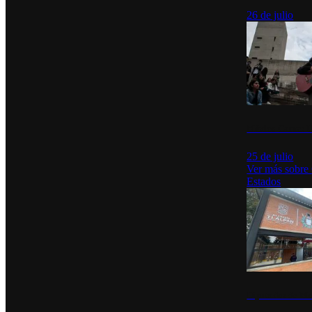
26 de julio
México Canta: U
25 de julio
Ver más sobre
Estados
Diputados de Mo