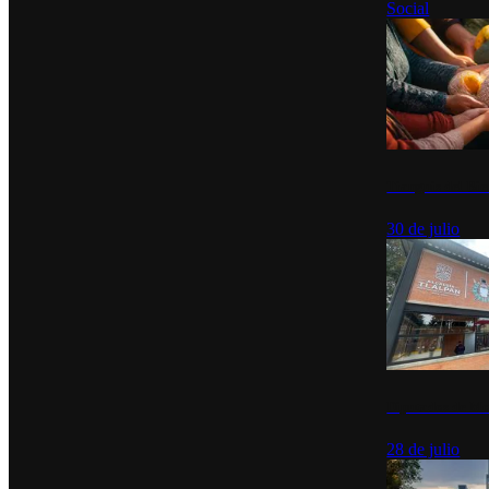
Social
Tianguis del Bie
30 de julio
Diputados de Mo
28 de julio