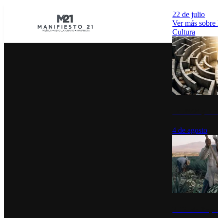
22 de julio
Ver más sobre
Cultura
La UNAM y la cu
4 de agosto
El Día del Tequi