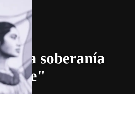
: "La soberanía
ciable"