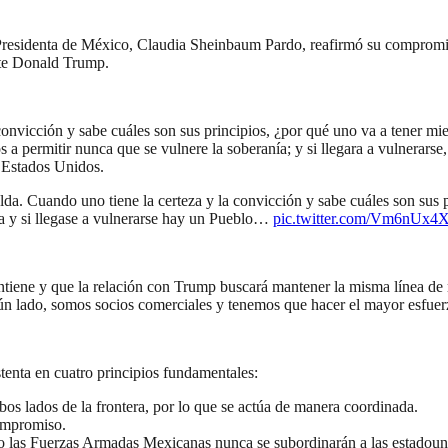
 Presidenta de México, Claudia Sheinbaum Pardo, reafirmó su compromis
ente Donald Trump.
onvicción y sabe cuáles son sus principios, ¿por qué uno va a tener mi
 permitir nunca que se vulnere la soberanía; y si llegara a vulnerarse, 
e Estados Unidos.
a. Cuando uno tiene la certeza y la convicción y sabe cuáles son sus p
a y si llegase a vulnerarse hay un Pueblo…
pic.twitter.com/Vm6nUx
tiene y que la relación con Trump buscará mantener la misma línea de
n lado, somos socios comerciales y tenemos que hacer el mayor esfuerz
tenta en cuatro principios fundamentales:
os lados de la frontera, por lo que se actúa de manera coordinada.
ompromiso.
ero las Fuerzas Armadas Mexicanas nunca se subordinarán a las estadoun