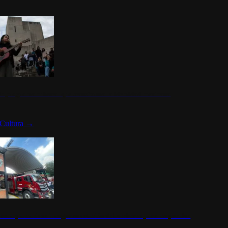
n programa cultural que transforma la identidad mexicana
Cultura
→
rena y alcaldesa inauguran estación de bomberos para los pueblos