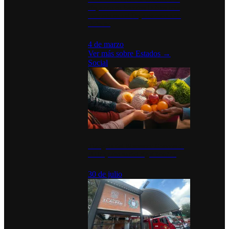
disparan en Estados Unidos tras
acuerdo con el Departamento de
Defensa
4 de marzo
Ver más sobre
Estados
→
Social
Tianguis del Bienestar Guerrero:
Un impulso social significativo
30 de julio