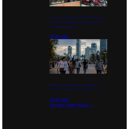
Diputados de Morena y alcaldesa
inauguran estación de bomberos
para los pueblos
28 de julio
La percepción de seguridad en
México y su impacto social
24 de julio
Ver más sobre
Social
→