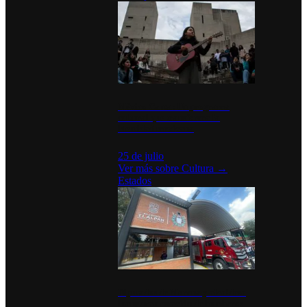
México Canta: Un programa
cultural que transforma la
identidad mexicana
25 de julio
Ver más sobre
Cultura
→
Estados
Diputados de Morena y alcaldesa
inauguran estación de bomberos