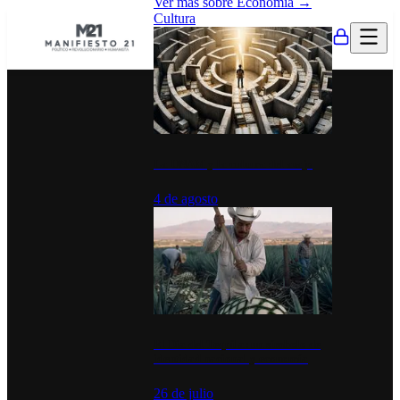
Ver más sobre
Economía
→
Cultura
La UNAM y la cultura del atajo
4 de agosto
El Día del Tequila: un símbolo de
identidad nacional y economía
26 de julio