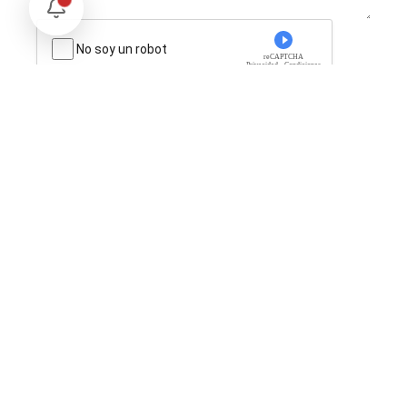
No soy un robot
reCAPTCHA
Privacidad - Condiciones
Enviar Comentario
Te puede interesar
Opinión
Postigo: Las marionetas de Trump y la censura
Opinión