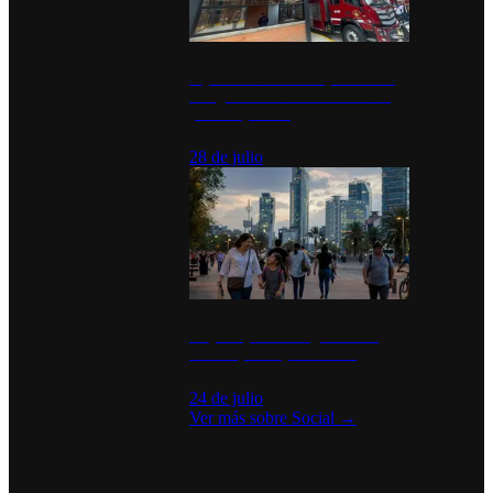
Diputados de Morena y alcaldesa
inauguran estación de bomberos
para los pueblos
28 de julio
La percepción de seguridad en
México y su impacto social
24 de julio
Ver más sobre
Social
→