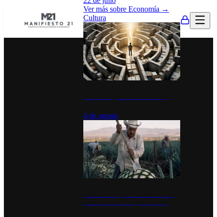
22 de julio
Ver más sobre
Economía
→
Cultura
La UNAM y la cultura del atajo
4 de agosto
El Día del Tequila: un símbolo de
identidad nacional y economía