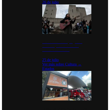
26 de julio
México Canta: Un programa
cultural que transforma la
identidad mexicana
25 de julio
Ver más sobre
Cultura
→
Estados
Diputados de Morena y alcaldesa