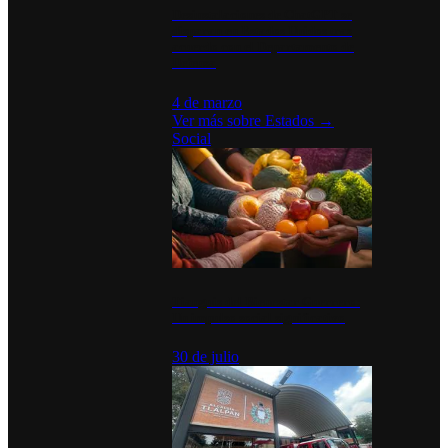
Desinstalaciones de ChatGPT se
disparan en Estados Unidos tras
acuerdo con el Departamento de
Defensa
4 de marzo
Ver más sobre
Estados
→
Social
Tianguis del Bienestar Guerrero:
Un impulso social significativo
30 de julio