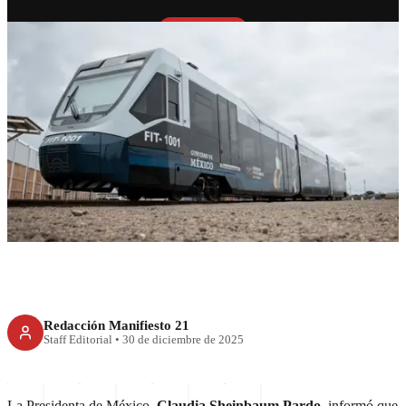
RECIENTE
Sheinbaum prioriza atención a
víctimas tras descarrilamiento
y ordena investigación
exhaustiva
Redacción Manifiesto 21
Staff Editorial
•
30 de diciembre de 2025
La Presidenta de México,
Claudia Sheinbaum Pardo
, informó que