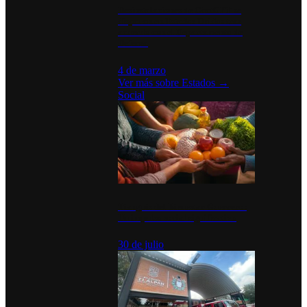
Desinstalaciones de ChatGPT se
disparan en Estados Unidos tras
acuerdo con el Departamento de
Defensa
4 de marzo
Ver más sobre
Estados
→
Social
Tianguis del Bienestar Guerrero:
Un impulso social significativo
30 de julio