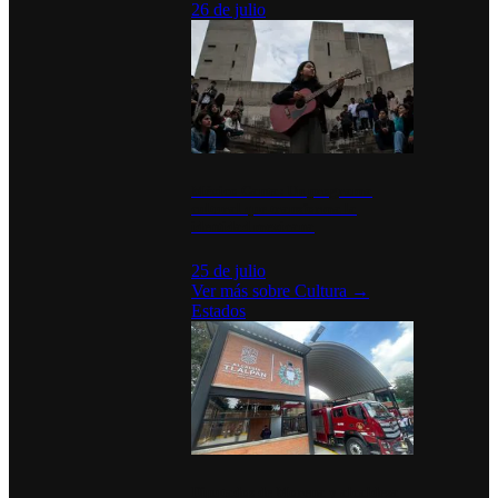
26 de julio
México Canta: Un programa
cultural que transforma la
identidad mexicana
25 de julio
Ver más sobre
Cultura
→
Estados
Diputados de Morena y alcaldesa