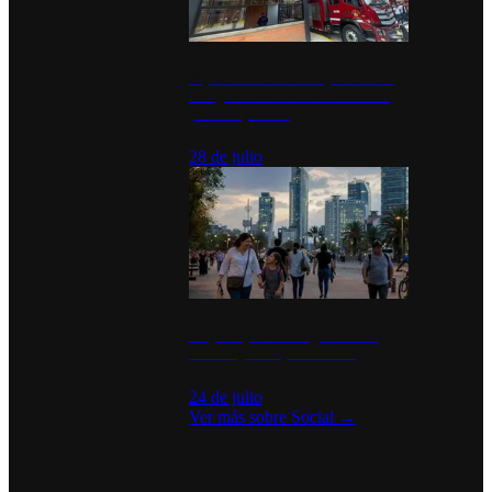
Diputados de Morena y alcaldesa
inauguran estación de bomberos
para los pueblos
28 de julio
La percepción de seguridad en
México y su impacto social
24 de julio
Ver más sobre
Social
→