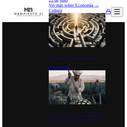
22 de julio
Ver más sobre
Economía
→
Cultura
La UNAM y la cultura del atajo
4 de agosto
El Día del Tequila: un símbolo de
identidad nacional y economía