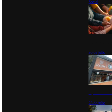
Social
Tianguis del Bie
30 de julio
Diputados de Mo
28 de julio