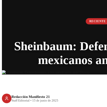
RECIENTE
Sheinbaum: Defen
mexicanos a
Redacción Manifiesto 21
Staff Editorial
•
15 de junio de 2025