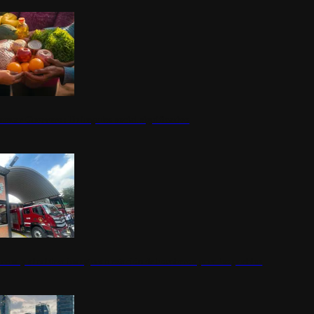
nestar Guerrero: Un impulso social significativo
rena y alcaldesa inauguran estación de bomberos para los pueblos