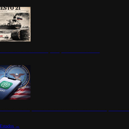
ermite durante un mes la compra de petróleo ruso en tránsito
s de ChatGPT se disparan en Estados Unidos tras acuerdo con el Departamento 
Estados
→