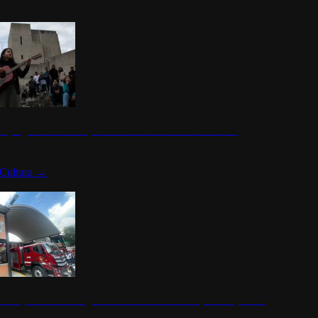
n programa cultural que transforma la identidad mexicana
Cultura
→
rena y alcaldesa inauguran estación de bomberos para los pueblos