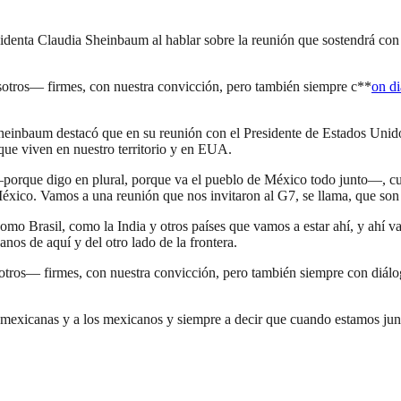
identa Claudia Sheinbaum al hablar sobre la reunión que sostendrá con
tros— firmes, con nuestra convicción, pero también siempre c**
on di
 Sheinbaum destacó que en su reunión con el Presidente de Estados Unid
ue viven en nuestro territorio y en EUA.
—porque digo en plural, porque va el pueblo de México todo junto—, cu
xico. Vamos a una reunión que nos invitaron al G7, se llama, que son d
como Brasil, como la India y otros países que vamos a estar ahí, y ahí 
nos de aquí y del otro lado de la frontera.
s— firmes, con nuestra convicción, pero también siempre con diálogo
s mexicanas y a los mexicanos y siempre a decir que cuando estamos ju