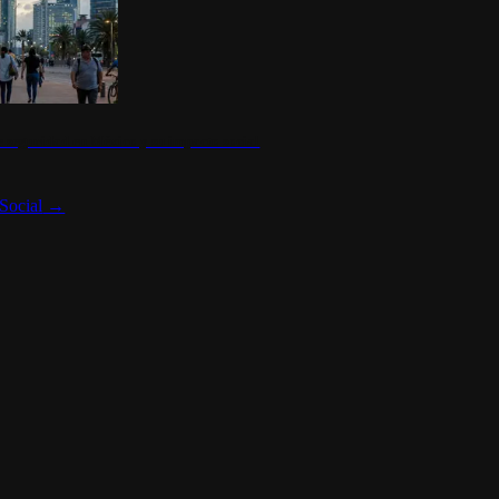
 seguridad en México y su impacto social
Social
→