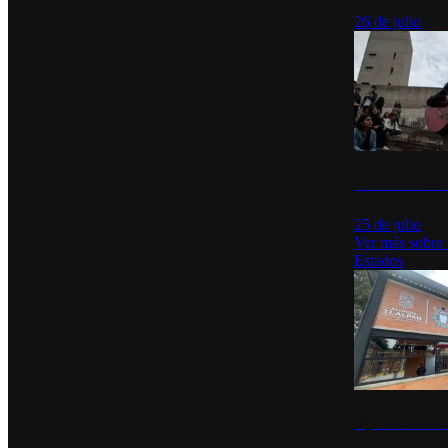
26 de julio
México Canta: U
25 de julio
Ver más sobre
Estados
Diputados de Mo