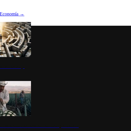
Economía
→
ltura del atajo
la: un símbolo de identidad nacional y economía