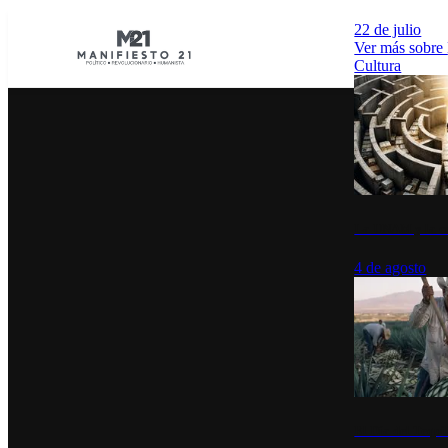
22 de julio
Ver más sobre
Cultura
La UNAM y la cu
4 de agosto
El Día del Tequi