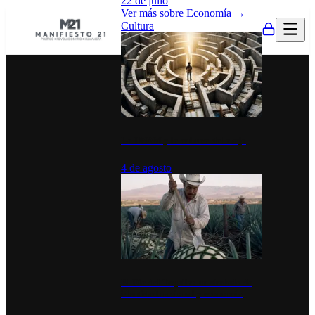
22 de julio
Ver más sobre
Economía
→
Cultura
La UNAM y la cultura del atajo
4 de agosto
El Día del Tequila: un símbolo de
identidad nacional y economía