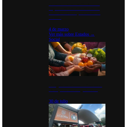
Desinstalaciones de ChatGPT se
disparan en Estados Unidos tras
acuerdo con el Departamento de
Defensa
4 de marzo
Ver más sobre
Estados
→
Social
Tianguis del Bienestar Guerrero:
Un impulso social significativo
30 de julio