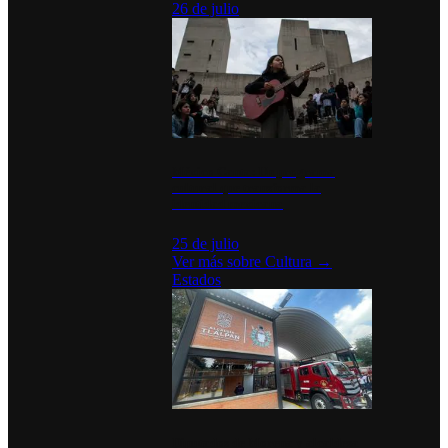
26 de julio
México Canta: Un programa
cultural que transforma la
identidad mexicana
25 de julio
Ver más sobre
Cultura
→
Estados
Diputados de Morena y alcaldesa