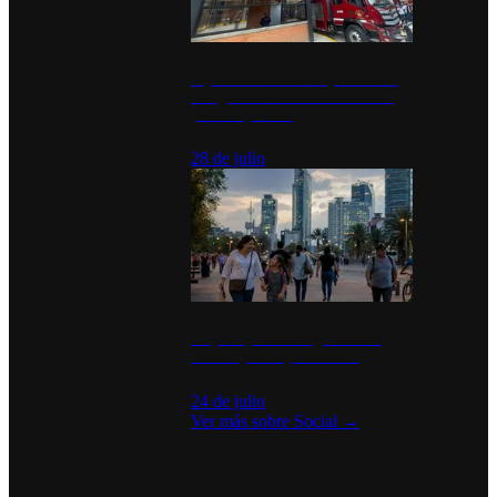
Diputados de Morena y alcaldesa
inauguran estación de bomberos
para los pueblos
28 de julio
La percepción de seguridad en
México y su impacto social
24 de julio
Ver más sobre
Social
→