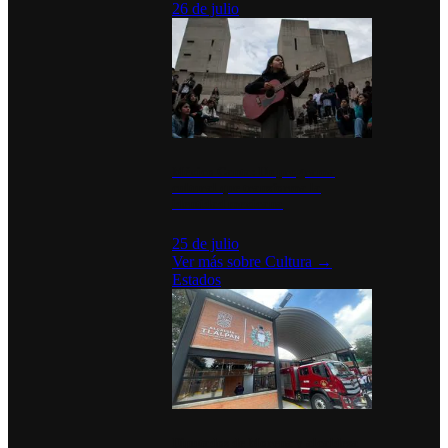
26 de julio
México Canta: Un programa
cultural que transforma la
identidad mexicana
25 de julio
Ver más sobre
Cultura
→
Estados
Diputados de Morena y alcaldesa