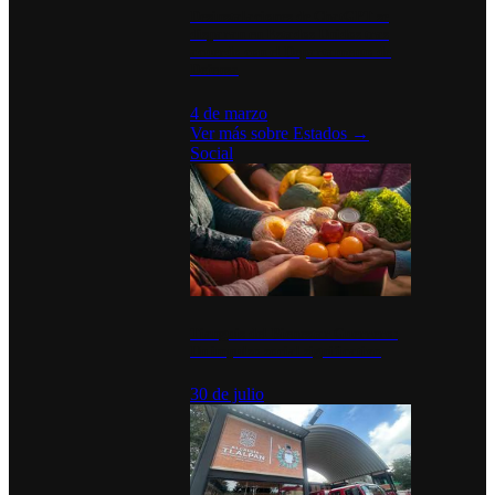
Desinstalaciones de ChatGPT se
disparan en Estados Unidos tras
acuerdo con el Departamento de
Defensa
4 de marzo
Ver más sobre
Estados
→
Social
Tianguis del Bienestar Guerrero:
Un impulso social significativo
30 de julio