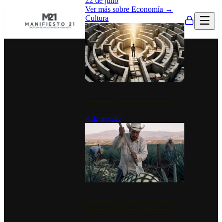
22 de julio
Ver más sobre
Economía
→
Cultura
La UNAM y la cultura del atajo
4 de agosto
El Día del Tequila: un símbolo de
identidad nacional y economía