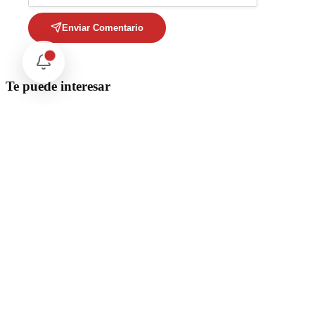
Enviar Comentario
Te puede interesar
Internacional
Relaciones México Perú: Un Nuevo Horizonte Diplomático
Nacional
La detención Ángel Aguirre. Ayotzinapa: Justicia tardía en
México