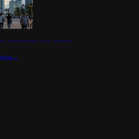
 seguridad en México y su impacto social
Social
→