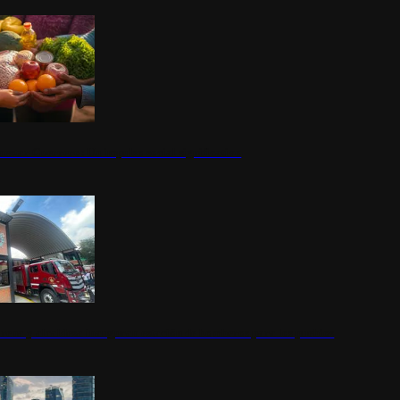
nestar Guerrero: Un impulso social significativo
rena y alcaldesa inauguran estación de bomberos para los pueblos