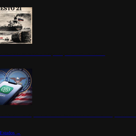
ermite durante un mes la compra de petróleo ruso en tránsito
s de ChatGPT se disparan en Estados Unidos tras acuerdo con el Departamento 
Estados
→