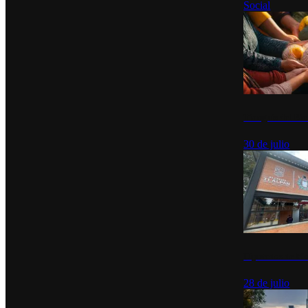
Social
Tianguis del Bie
30 de julio
Diputados de Mo
28 de julio