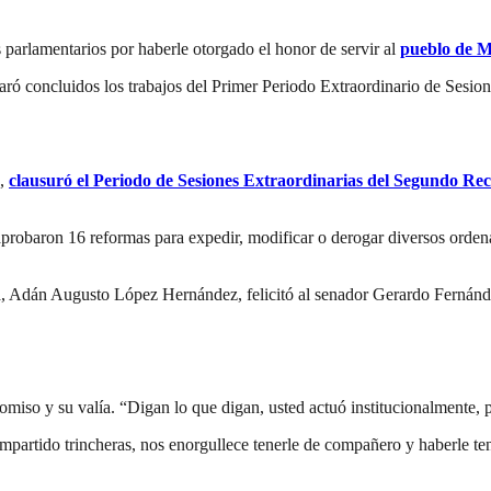
 parlamentarios por haberle otorgado el honor de servir al
pueblo de M
laró concluidos los trabajos del Primer Periodo Extraordinario de Sesi
a,
clausuró el Periodo de Sesiones Extraordinarias del Segundo Re
e aprobaron 16 reformas para expedir, modificar o derogar diversos ord
ítica, Adán Augusto López Hernández, felicitó al senador Gerardo Fern
o y su valía. “Digan lo que digan, usted actuó institucionalmente, pe
tido trincheras, nos enorgullece tenerle de compañero y haberle teni