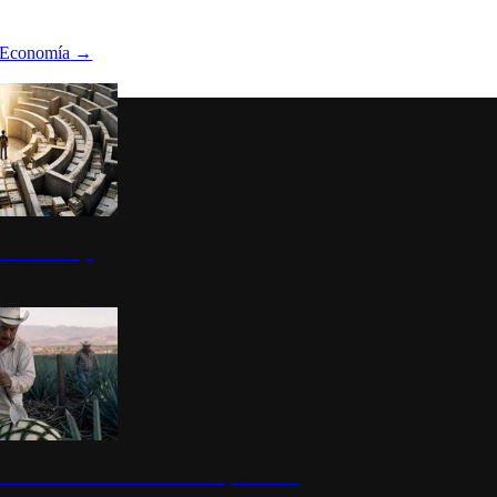
Economía
→
ltura del atajo
la: un símbolo de identidad nacional y economía