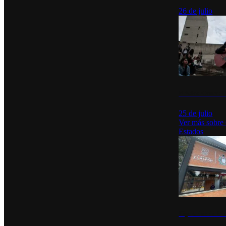
26 de julio
México Canta: U
25 de julio
Ver más sobre
Estados
Diputados de Mo