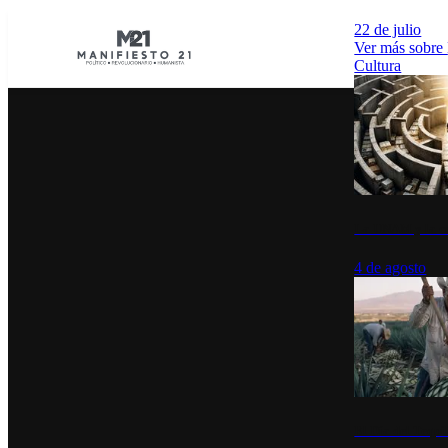
22 de julio
Ver más sobre
Cultura
La UNAM y la cu
4 de agosto
El Día del Tequi