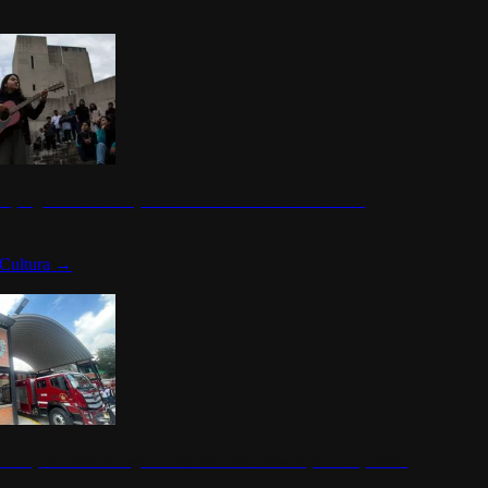
n programa cultural que transforma la identidad mexicana
Cultura
→
rena y alcaldesa inauguran estación de bomberos para los pueblos