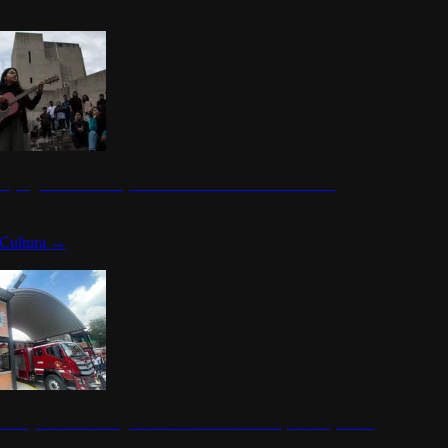
n programa cultural que transforma la identidad mexicana
Cultura
→
rena y alcaldesa inauguran estación de bomberos para los pueblos