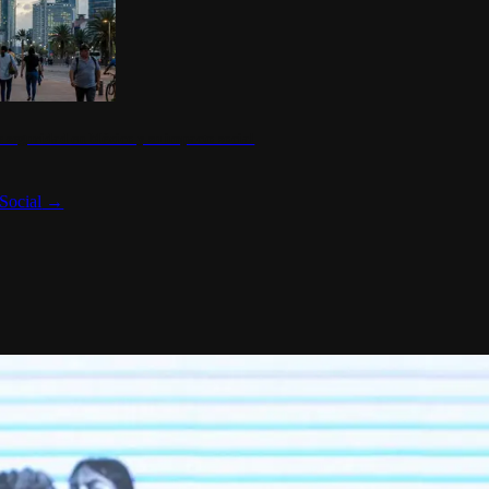
 seguridad en México y su impacto social
Social
→