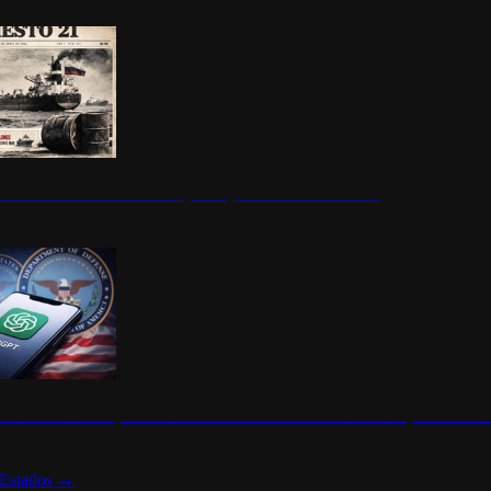
ermite durante un mes la compra de petróleo ruso en tránsito
s de ChatGPT se disparan en Estados Unidos tras acuerdo con el Departamento 
Estados
→