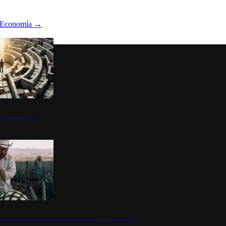
Economía
→
ltura del atajo
la: un símbolo de identidad nacional y economía