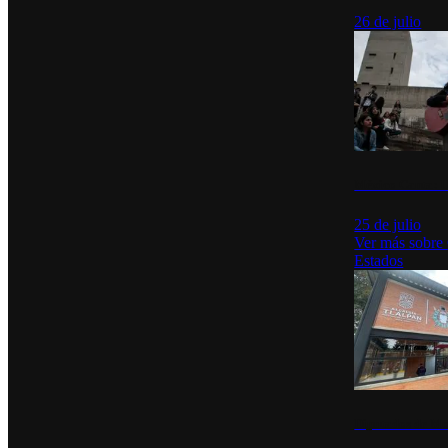
26 de julio
México Canta: U
25 de julio
Ver más sobre
Estados
Diputados de Mo