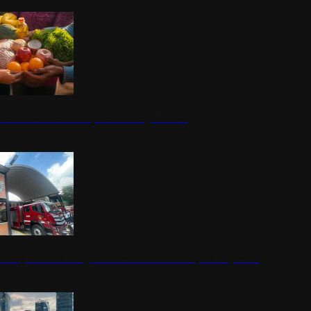
nestar Guerrero: Un impulso social significativo
rena y alcaldesa inauguran estación de bomberos para los pueblos