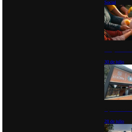
Social
Tianguis del Bie
30 de julio
Diputados de Mo
28 de julio