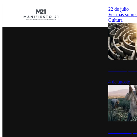
22 de julio
Ver más sobre
Cultura
La UNAM y la cu
4 de agosto
El Día del Tequi