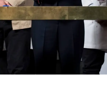
 incorporación
rales al IMSS