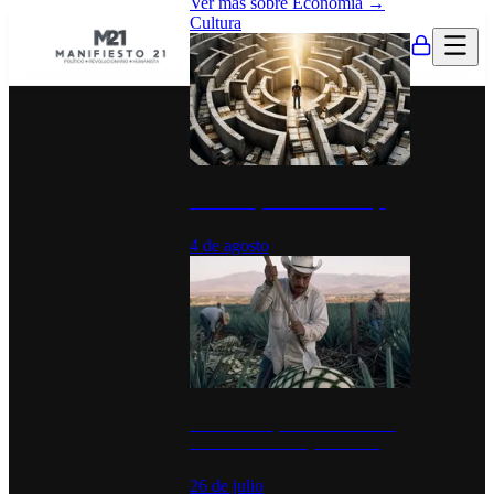
Ver más sobre
Economía
→
Cultura
La UNAM y la cultura del atajo
4 de agosto
El Día del Tequila: un símbolo de
identidad nacional y economía
26 de julio