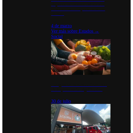
disparan en Estados Unidos tras
acuerdo con el Departamento de
Defensa
4 de marzo
Ver más sobre
Estados
→
Social
Tianguis del Bienestar Guerrero:
Un impulso social significativo
30 de julio