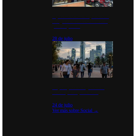
Diputados de Morena y alcaldesa
inauguran estación de bomberos
para los pueblos
28 de julio
La percepción de seguridad en
México y su impacto social
24 de julio
Ver más sobre
Social
→