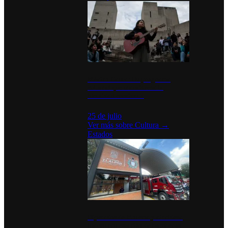
México Canta: Un programa
cultural que transforma la
identidad mexicana
25 de julio
Ver más sobre
Cultura
→
Estados
Diputados de Morena y alcaldesa
inauguran estación de bomberos