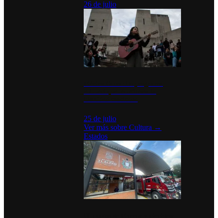
26 de julio
México Canta: Un programa
cultural que transforma la
identidad mexicana
25 de julio
Ver más sobre
Cultura
→
Estados
Diputados de Morena y alcaldesa