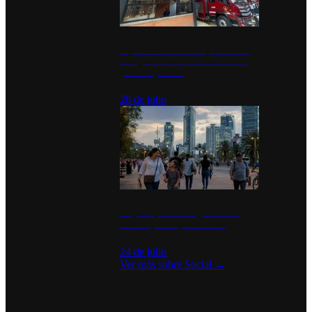
Diputados de Morena y alcaldesa
inauguran estación de bomberos
para los pueblos
28 de julio
La percepción de seguridad en
México y su impacto social
24 de julio
Ver más sobre
Social
→