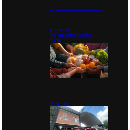
Desinstalaciones de ChatGPT se
disparan en Estados Unidos tras
acuerdo con el Departamento de
Defensa
4 de marzo
Ver más sobre
Estados
→
Social
Tianguis del Bienestar Guerrero:
Un impulso social significativo
30 de julio