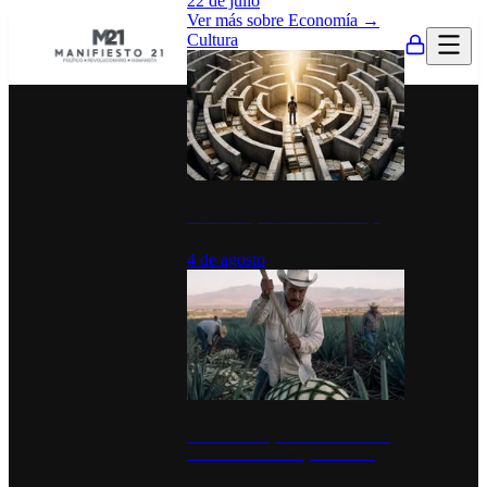
22 de julio
Ver más sobre
Economía
→
Cultura
La UNAM y la cultura del atajo
4 de agosto
El Día del Tequila: un símbolo de
identidad nacional y economía