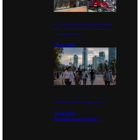
Diputados de Morena y alcaldesa
inauguran estación de bomberos
para los pueblos
28 de julio
La percepción de seguridad en
México y su impacto social
24 de julio
Ver más sobre
Social
→