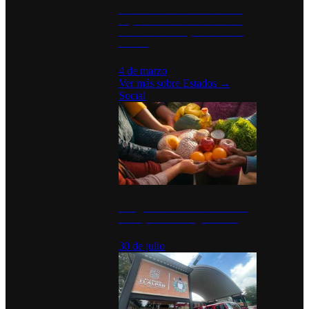
Desinstalaciones de ChatGPT se
disparan en Estados Unidos tras
acuerdo con el Departamento de
Defensa
4 de marzo
Ver más sobre
Estados
→
Social
Tianguis del Bienestar Guerrero:
Un impulso social significativo
30 de julio