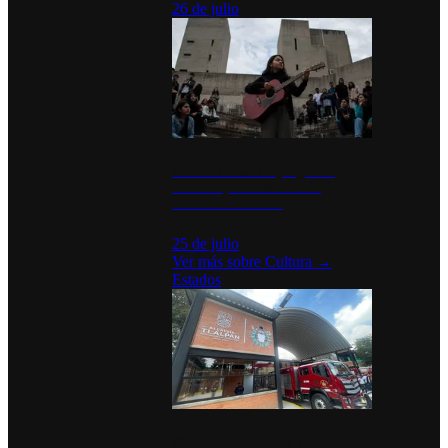
26 de julio
México Canta: Un programa
cultural que transforma la
identidad mexicana
25 de julio
Ver más sobre
Cultura
→
Estados
Diputados de Morena y alcaldesa