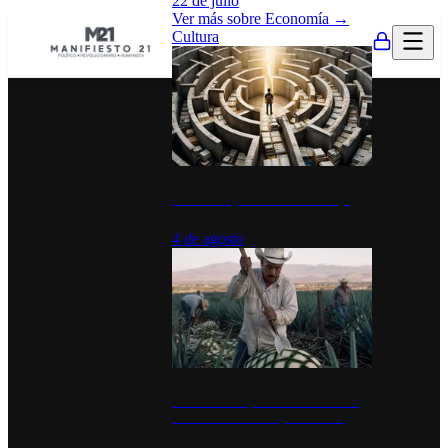
22 de julio
Ver más sobre
Economía
→
Cultura
La UNAM y la cultura del atajo
4 de agosto
El Día del Tequila: un símbolo de
identidad nacional y economía