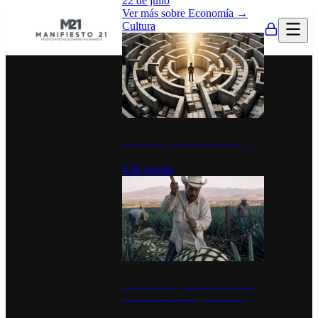
22 de julio
Ver más sobre
Economía
→
Cultura
La UNAM y la cultura del atajo
4 de agosto
El Día del Tequila: un símbolo de
identidad nacional y economía