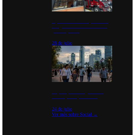
Diputados de Morena y alcaldesa
inauguran estación de bomberos
para los pueblos
28 de julio
La percepción de seguridad en
México y su impacto social
24 de julio
Ver más sobre
Social
→