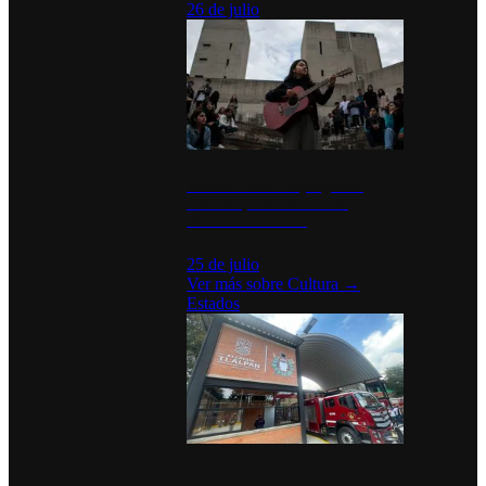
26 de julio
México Canta: Un programa
cultural que transforma la
identidad mexicana
25 de julio
Ver más sobre
Cultura
→
Estados
Diputados de Morena y alcaldesa