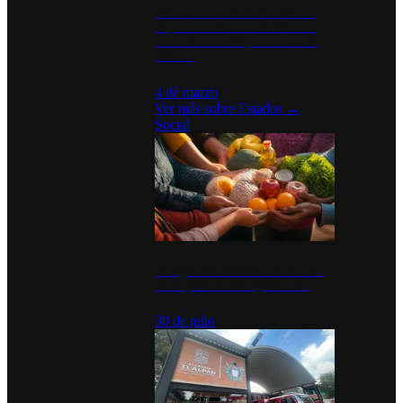
Desinstalaciones de ChatGPT se
disparan en Estados Unidos tras
acuerdo con el Departamento de
Defensa
4 de marzo
Ver más sobre
Estados
→
Social
Tianguis del Bienestar Guerrero:
Un impulso social significativo
30 de julio