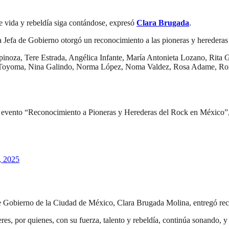
de vida y rebeldía siga contándose, expresó
Clara Brugada
.
la Jefa de Gobierno otorgó un reconocimiento a las pioneras y heredera
Espinoza, Tere Estrada, Angélica Infante, María Antonieta Lozano, Rita
 Toyoma, Nina Galindo, Norma López, Noma Valdez, Rosa Adame, Rox
l evento “Reconocimiento a Pioneras y Herederas del Rock en México”,
, 2025
 de Gobierno de la Ciudad de México, Clara Brugada Molina, entregó re
res, por quienes, con su fuerza, talento y rebeldía, continúa sonando, 