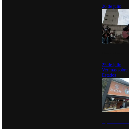
26 de julio
México Canta: U
25 de julio
Ver más sobre
Estados
Diputados de Mo