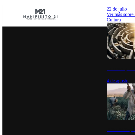
22 de julio
Ver más sobre
Cultura
La UNAM y la cu
4 de agosto
El Día del Tequi