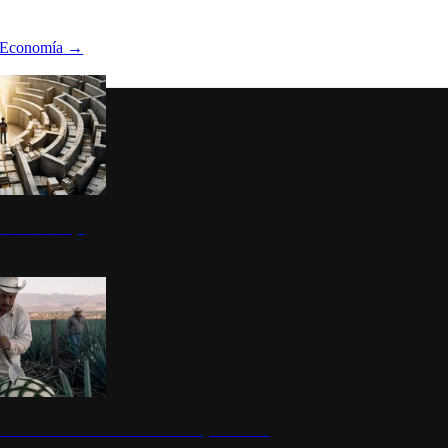
Economía
→
ltura del atajo
la: un símbolo de identidad nacional y economía