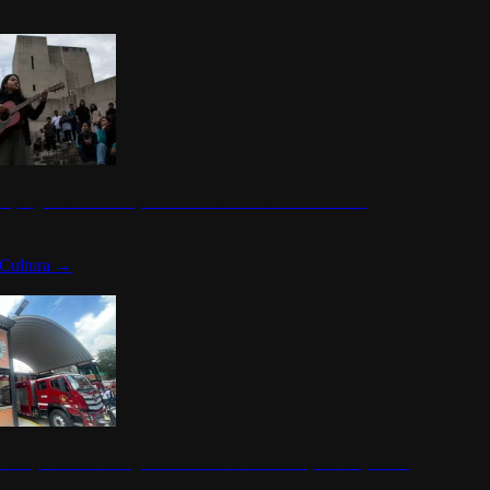
n programa cultural que transforma la identidad mexicana
Cultura
→
rena y alcaldesa inauguran estación de bomberos para los pueblos