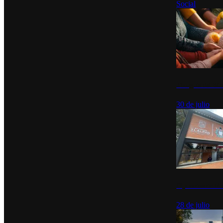
Social
Tianguis del Bie
30 de julio
Diputados de Mo
28 de julio