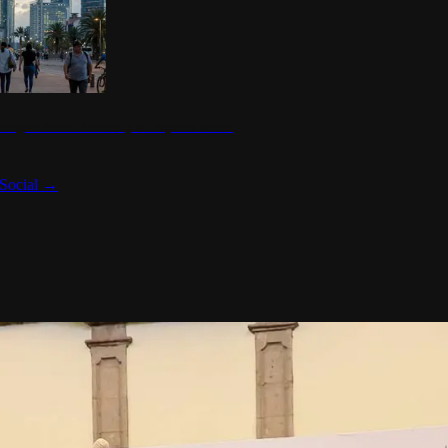
 seguridad en México y su impacto social
Social
→