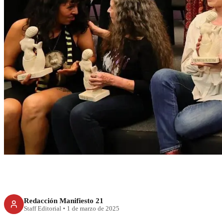
CDMX
Rockeras reciben r
festival Tiem
Redacción Manifiesto 21
Staff Editorial
•
1 de marzo de 2025