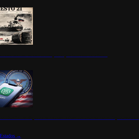
ermite durante un mes la compra de petróleo ruso en tránsito
s de ChatGPT se disparan en Estados Unidos tras acuerdo con el Departamento 
Estados
→