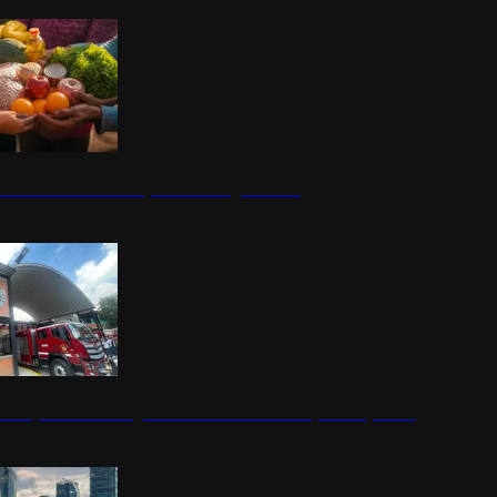
nestar Guerrero: Un impulso social significativo
rena y alcaldesa inauguran estación de bomberos para los pueblos