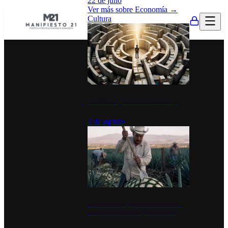
22 de julio
Ver más sobre
Economía
→
Cultura
La UNAM y la cultura del atajo
4 de agosto
El Día del Tequila: un símbolo de
identidad nacional y economía