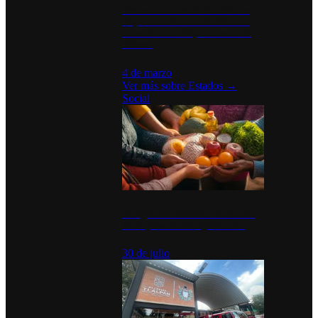
Desinstalaciones de ChatGPT se
disparan en Estados Unidos tras
acuerdo con el Departamento de
Defensa
4 de marzo
Ver más sobre
Estados
→
Social
Tianguis del Bienestar Guerrero:
Un impulso social significativo
30 de julio