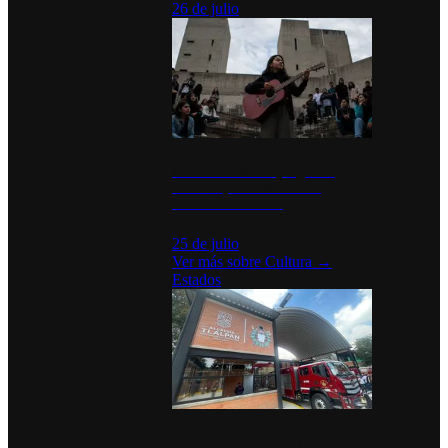
26 de julio
México Canta: Un programa
cultural que transforma la
identidad mexicana
25 de julio
Ver más sobre
Cultura
→
Estados
Diputados de Morena y alcaldesa