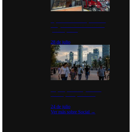
Diputados de Morena y alcaldesa
inauguran estación de bomberos
para los pueblos
28 de julio
La percepción de seguridad en
México y su impacto social
24 de julio
Ver más sobre
Social
→