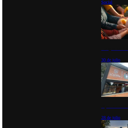
Social
Tianguis del Bie
30 de julio
Diputados de Mo
28 de julio