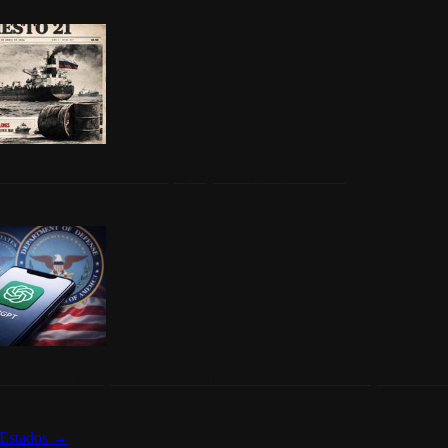
ermite durante un mes la compra de petróleo ruso en tránsito
s de ChatGPT se disparan en Estados Unidos tras acuerdo con el Departamento 
Estados
→