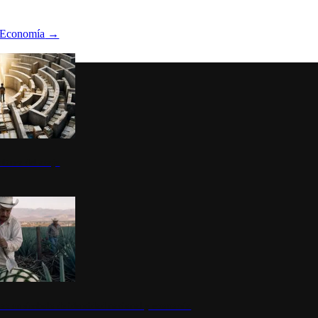
Economía
→
ltura del atajo
la: un símbolo de identidad nacional y economía