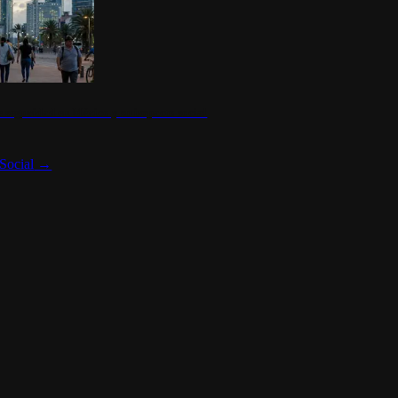
 seguridad en México y su impacto social
Social
→