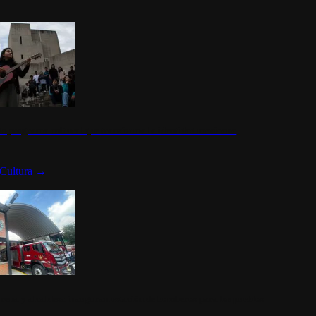
n programa cultural que transforma la identidad mexicana
Cultura
→
rena y alcaldesa inauguran estación de bomberos para los pueblos