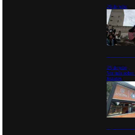
26 de julio
México Canta: U
25 de julio
Ver más sobre
Estados
Diputados de Mo