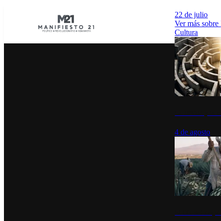
22 de julio
Ver más sobre
Cultura
La UNAM y la cu
4 de agosto
El Día del Tequi