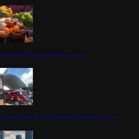
nestar Guerrero: Un impulso social significativo
rena y alcaldesa inauguran estación de bomberos para los pueblos