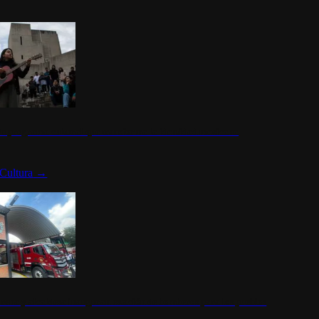
n programa cultural que transforma la identidad mexicana
Cultura
→
rena y alcaldesa inauguran estación de bomberos para los pueblos