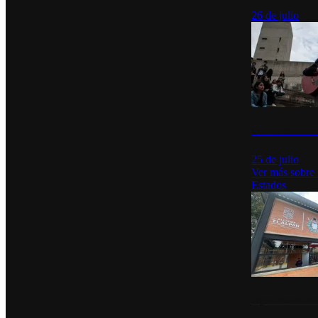
26 de julio
México Canta: U
25 de julio
Ver más sobre
Estados
Diputados de Mo