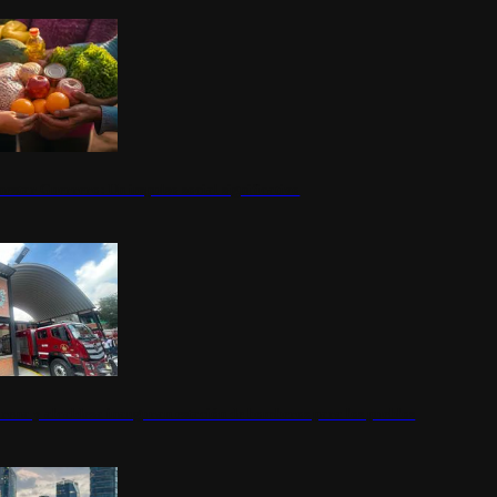
nestar Guerrero: Un impulso social significativo
rena y alcaldesa inauguran estación de bomberos para los pueblos