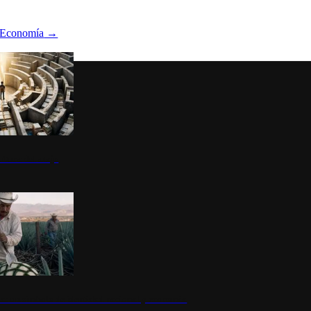
Economía
→
ltura del atajo
la: un símbolo de identidad nacional y economía