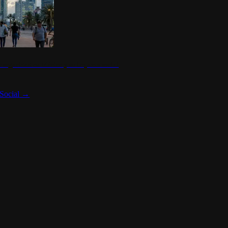
 seguridad en México y su impacto social
Social
→