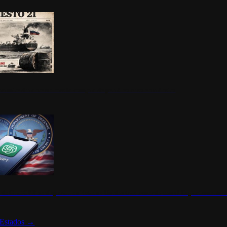
ermite durante un mes la compra de petróleo ruso en tránsito
s de ChatGPT se disparan en Estados Unidos tras acuerdo con el Departamento 
Estados
→