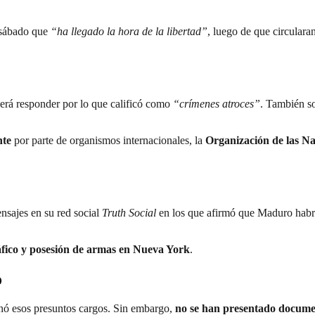
 sábado que
“ha llegado la hora de la libertad”
, luego de que circulara
rá responder por lo que calificó como
“crímenes atroces”
. También s
nte
por parte de organismos internacionales, la
Organización de las N
nsajes en su red social
Truth Social
en los que afirmó que Maduro habr
áfico y posesión de armas en Nueva York
.
o
nó esos presuntos cargos. Sin embargo,
no se han presentado documen