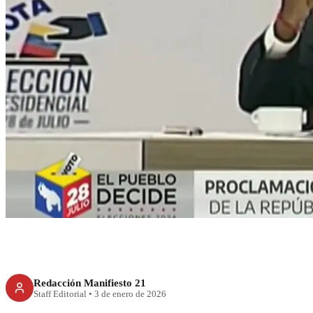
RECIENTE
Oposición venez
captura de Maduro
operación d
Redacción Manifiesto 21
Staff Editorial
•
3 de enero de 2026