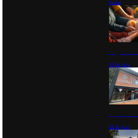
Social
Tianguis del Bie
30 de julio
Diputados de Mo
28 de julio