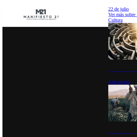
22 de julio
Ver más sobre
Cultura
La UNAM y la cu
4 de agosto
El Día del Tequi