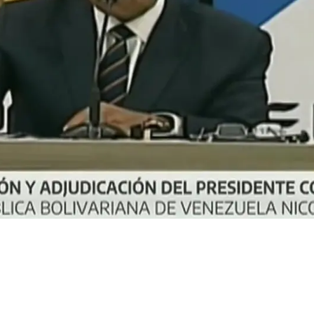
olana afirma
 tras presunta
e EE. UU.