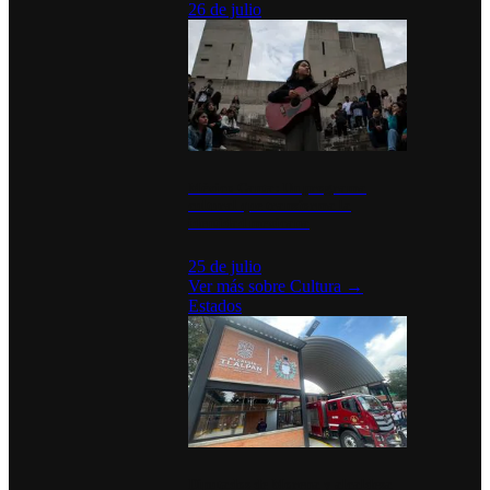
26 de julio
México Canta: Un programa
cultural que transforma la
identidad mexicana
25 de julio
Ver más sobre
Cultura
→
Estados
Diputados de Morena y alcaldesa