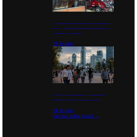
Diputados de Morena y alcaldesa
inauguran estación de bomberos
para los pueblos
28 de julio
La percepción de seguridad en
México y su impacto social
24 de julio
Ver más sobre
Social
→