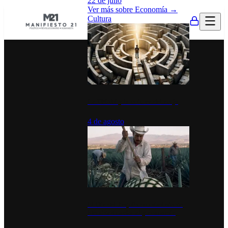
22 de julio
Ver más sobre
Economía
→
Cultura
La UNAM y la cultura del atajo
4 de agosto
El Día del Tequila: un símbolo de
identidad nacional y economía