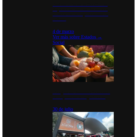
Desinstalaciones de ChatGPT se
disparan en Estados Unidos tras
acuerdo con el Departamento de
Defensa
4 de marzo
Ver más sobre
Estados
→
Social
Tianguis del Bienestar Guerrero:
Un impulso social significativo
30 de julio