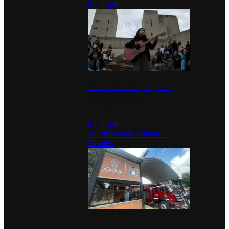
26 de julio
México Canta: Un programa
cultural que transforma la
identidad mexicana
25 de julio
Ver más sobre
Cultura
→
Estados
Diputados de Morena y alcaldesa