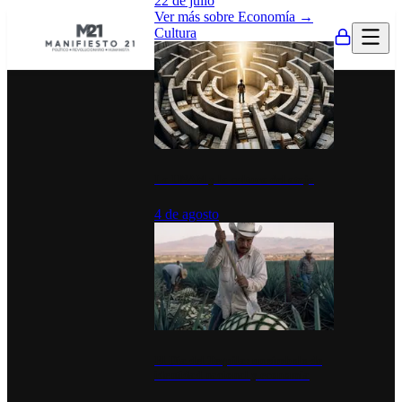
22 de julio
Ver más sobre
Economía
→
Cultura
La UNAM y la cultura del atajo
4 de agosto
El Día del Tequila: un símbolo de
identidad nacional y economía