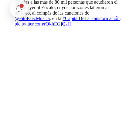
Gracias a las más de 80 mil personas que acudieron el
día de ayer al Zócalo, cuyos corazones latieron al
unísono, al compás de las canciones de
@FitoPaezMusica
, en la
#CapitalDeLaTransformación
.
pic.twitter.com/rQkhEGjQsH
— Clara Brugada Molina (@ClaraBrugadaM)
January
19, 2025
Este concierto masivo se suma a la larga lista de artistas de talla
nacional e internacional que se han presentado en la plancha del
Zócalo, como parte de la política cultural impulsada por el gobierno
que encabeza Clara Brugada Molina, entre ellos, Paul McCartney,
Roger Waters, Pixies, Caifanes, Rosalía, Interpol, Grupo Firme,
Shakira, Juan Gabriel y Los Fabulosos Cadillacs.
Comentarios