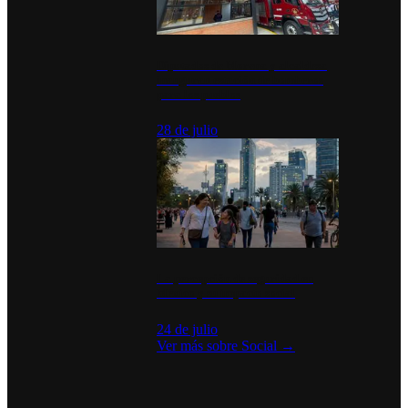
Diputados de Morena y alcaldesa
inauguran estación de bomberos
para los pueblos
28 de julio
La percepción de seguridad en
México y su impacto social
24 de julio
Ver más sobre
Social
→