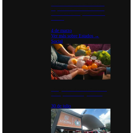
Desinstalaciones de ChatGPT se
disparan en Estados Unidos tras
acuerdo con el Departamento de
Defensa
4 de marzo
Ver más sobre
Estados
→
Social
Tianguis del Bienestar Guerrero:
Un impulso social significativo
30 de julio