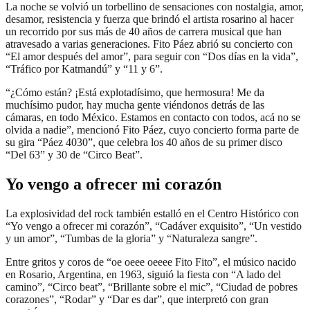
La noche se volvió un torbellino de sensaciones con nostalgia, amor,
desamor, resistencia y fuerza que brindó el artista rosarino al hacer
un recorrido por sus más de 40 años de carrera musical que han
atravesado a varias generaciones. Fito Páez abrió su concierto con
“El amor después del amor”, para seguir con “Dos días en la vida”,
“Tráfico por Katmandú” y “11 y 6”.
“¿Cómo están? ¡Está explotadísimo, que hermosura! Me da
muchísimo pudor, hay mucha gente viéndonos detrás de las
cámaras, en todo México. Estamos en contacto con todos, acá no se
olvida a nadie”, mencionó Fito Páez, cuyo concierto forma parte de
su gira “Páez 4030”, que celebra los 40 años de su primer disco
“Del 63” y 30 de “Circo Beat”.
Yo vengo a ofrecer mi corazón
La explosividad del rock también estalló en el Centro Histórico con
“Yo vengo a ofrecer mi corazón”, “Cadáver exquisito”, “Un vestido
y un amor”, “Tumbas de la gloria” y “Naturaleza sangre”.
Entre gritos y coros de “oe oeee oeeee Fito Fito”, el músico nacido
en Rosario, Argentina, en 1963, siguió la fiesta con “A lado del
camino”, “Circo beat”, “Brillante sobre el mic”, “Ciudad de pobres
corazones”, “Rodar” y “Dar es dar”, que interpretó con gran