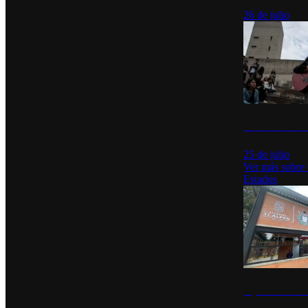
26 de julio
México Canta: U
25 de julio
Ver más sobre
Estados
Diputados de Mo