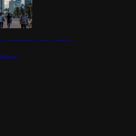
 seguridad en México y su impacto social
Social
→