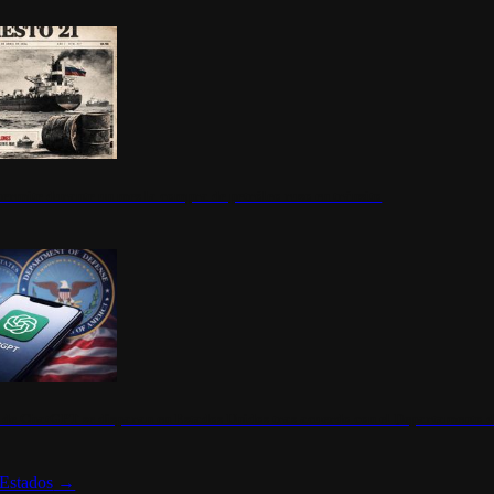
ermite durante un mes la compra de petróleo ruso en tránsito
s de ChatGPT se disparan en Estados Unidos tras acuerdo con el Departamento 
Estados
→