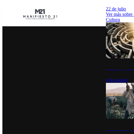
22 de julio
Ver más sobre
Cultura
La UNAM y la cu
4 de agosto
El Día del Tequi