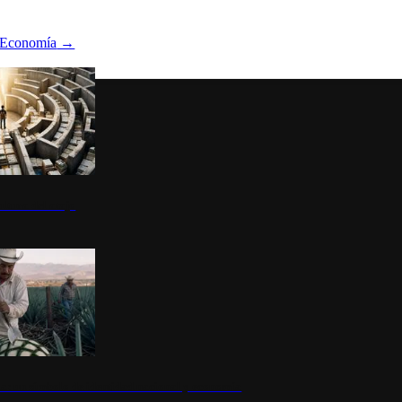
Economía
→
ltura del atajo
la: un símbolo de identidad nacional y economía