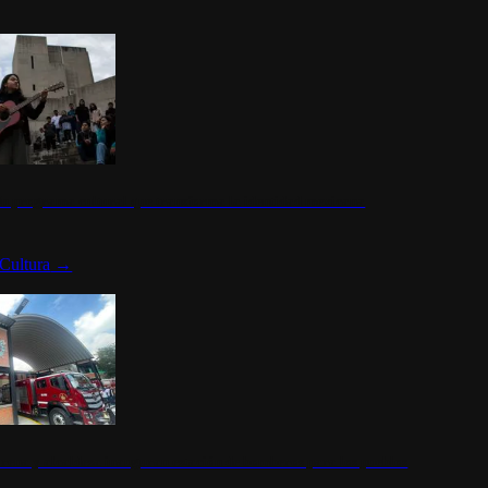
n programa cultural que transforma la identidad mexicana
Cultura
→
rena y alcaldesa inauguran estación de bomberos para los pueblos