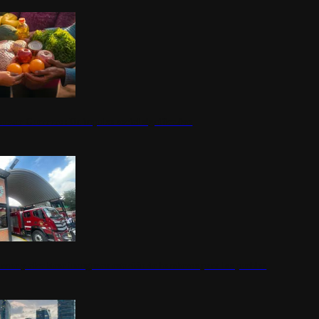
nestar Guerrero: Un impulso social significativo
rena y alcaldesa inauguran estación de bomberos para los pueblos