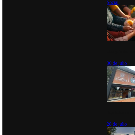
Social
Tianguis del Bie
30 de julio
Diputados de Mo
28 de julio