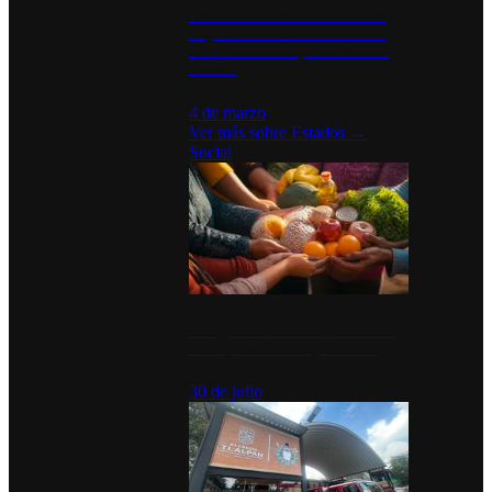
Desinstalaciones de ChatGPT se
disparan en Estados Unidos tras
acuerdo con el Departamento de
Defensa
4 de marzo
Ver más sobre
Estados
→
Social
Tianguis del Bienestar Guerrero:
Un impulso social significativo
30 de julio