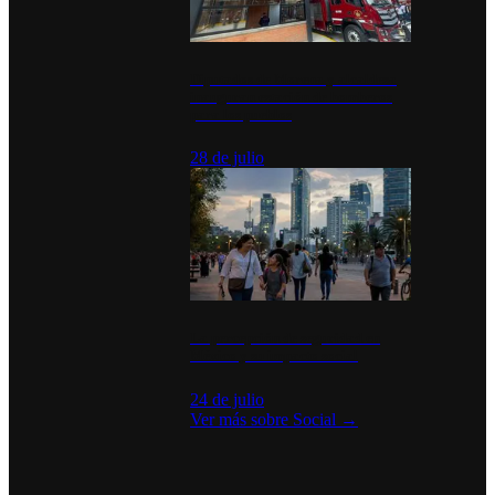
Diputados de Morena y alcaldesa
inauguran estación de bomberos
para los pueblos
28 de julio
La percepción de seguridad en
México y su impacto social
24 de julio
Ver más sobre
Social
→