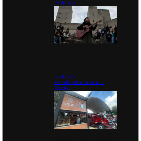
26 de julio
México Canta: Un programa
cultural que transforma la
identidad mexicana
25 de julio
Ver más sobre
Cultura
→
Estados
Diputados de Morena y alcaldesa