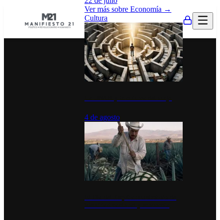
22 de julio
Ver más sobre
Economía
→
Cultura
La UNAM y la cultura del atajo
4 de agosto
El Día del Tequila: un símbolo de
identidad nacional y economía