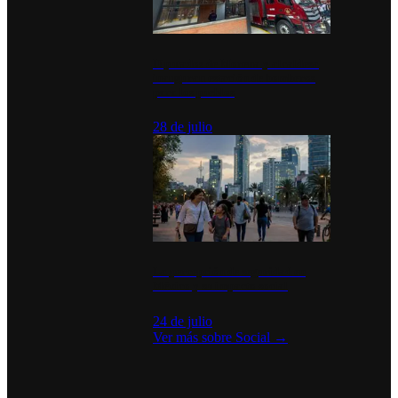
Diputados de Morena y alcaldesa
inauguran estación de bomberos
para los pueblos
28 de julio
La percepción de seguridad en
México y su impacto social
24 de julio
Ver más sobre
Social
→