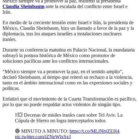
México siempre va a promover la paz, reafirmó la presidenta
Claudia Sheinbaum
ante la escalada del conflicto entre Israel e
Irán.
En medio de la creciente tensión entre Israel e Irán, la presidenta de
México, Claudia Sheinbaum, hizo un llamado a favor de la paz y la
diplomacia, tras los ataques israelíes a instalaciones nucleares
iraníes.
Durante su conferencia matutina en Palacio Nacional, la mandataria
subrayó la postura histórica de México como promotor de
soluciones pacíficas ante los conflictos internacionales.
“México siempre va a promover la paz, en el sentido amplio”,
declaró Sheinbaum, al tiempo que reiteró su rechazo a la violencia,
tanto en el ámbito internacional como en las expresiones sociales y
políticas.
Enfatizó que el movimiento de la Cuarta Transformación es pacífico,
por lo que no puede respaldar actos violentos de ningún tipo.
‼️💥 Decenas de misiles iraníes caen sobre Tel Aviv. La
Cúpula de Hierro no logra interceptarlos todos
🔴 MINUTO A MINUTO:
https://t.co/MLlNhjZEH4
pic.twitter.com/iZNeWlxSxJ