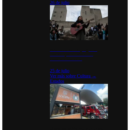
26 de julio
México Canta: Un programa
cultural que transforma la
identidad mexicana
25 de julio
Ver más sobre
Cultura
→
Estados
Diputados de Morena y alcaldesa