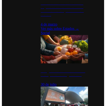
Desinstalaciones de ChatGPT se
disparan en Estados Unidos tras
acuerdo con el Departamento de
Defensa
4 de marzo
Ver más sobre
Estados
→
Social
Tianguis del Bienestar Guerrero:
Un impulso social significativo
30 de julio