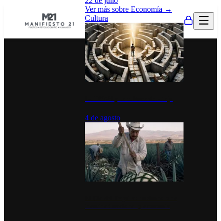
22 de julio
Ver más sobre
Economía
→
Cultura
La UNAM y la cultura del atajo
4 de agosto
El Día del Tequila: un símbolo de
identidad nacional y economía