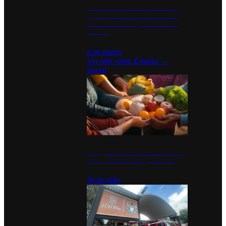
Desinstalaciones de ChatGPT se
disparan en Estados Unidos tras
acuerdo con el Departamento de
Defensa
4 de marzo
Ver más sobre
Estados
→
Social
Tianguis del Bienestar Guerrero:
Un impulso social significativo
30 de julio