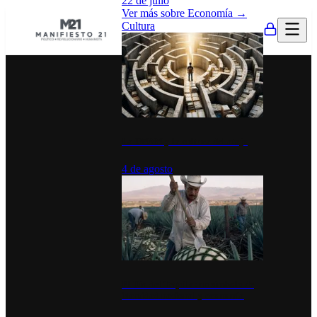
22 de julio
Ver más sobre
Economía
→
Cultura
La UNAM y la cultura del atajo
4 de agosto
El Día del Tequila: un símbolo de
identidad nacional y economía