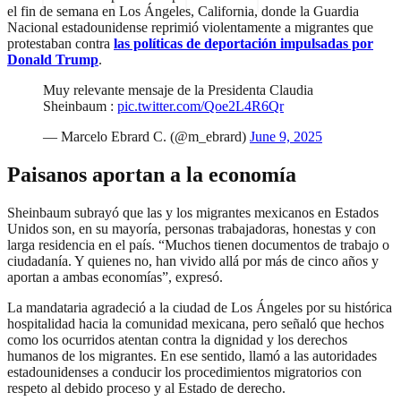
el fin de semana en Los Ángeles, California, donde la Guardia
Nacional estadounidense reprimió violentamente a migrantes que
protestaban contra
las políticas de deportación impulsadas por
Donald Trump
.
Muy relevante mensaje de la Presidenta Claudia
Sheinbaum :
pic.twitter.com/Qoe2L4R6Qr
— Marcelo Ebrard C. (@m_ebrard)
June 9, 2025
Paisanos aportan a la economía
Sheinbaum subrayó que las y los migrantes mexicanos en Estados
Unidos son, en su mayoría, personas trabajadoras, honestas y con
larga residencia en el país. “Muchos tienen documentos de trabajo o
ciudadanía. Y quienes no, han vivido allá por más de cinco años y
aportan a ambas economías”, expresó.
La mandataria agradeció a la ciudad de Los Ángeles por su histórica
hospitalidad hacia la comunidad mexicana, pero señaló que hechos
como los ocurridos atentan contra la dignidad y los derechos
humanos de los migrantes. En ese sentido, llamó a las autoridades
estadounidenses a conducir los procedimientos migratorios con
respeto al debido proceso y al Estado de derecho.