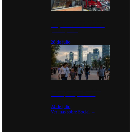
Diputados de Morena y alcaldesa
inauguran estación de bomberos
para los pueblos
28 de julio
La percepción de seguridad en
México y su impacto social
24 de julio
Ver más sobre
Social
→