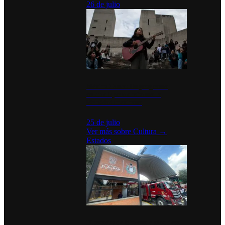
26 de julio
México Canta: Un programa
cultural que transforma la
identidad mexicana
25 de julio
Ver más sobre
Cultura
→
Estados
Diputados de Morena y alcaldesa