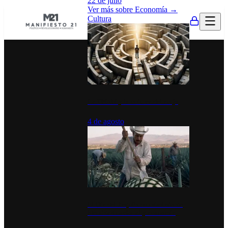
22 de julio
Ver más sobre
Economía
→
Cultura
La UNAM y la cultura del atajo
4 de agosto
El Día del Tequila: un símbolo de
identidad nacional y economía