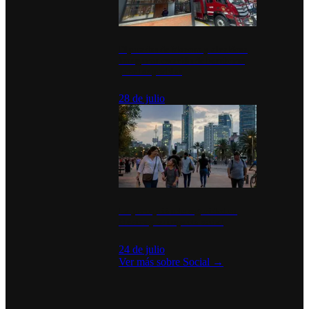
Diputados de Morena y alcaldesa
inauguran estación de bomberos
para los pueblos
28 de julio
La percepción de seguridad en
México y su impacto social
24 de julio
Ver más sobre
Social
→