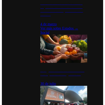
Desinstalaciones de ChatGPT se
disparan en Estados Unidos tras
acuerdo con el Departamento de
Defensa
4 de marzo
Ver más sobre
Estados
→
Social
Tianguis del Bienestar Guerrero:
Un impulso social significativo
30 de julio