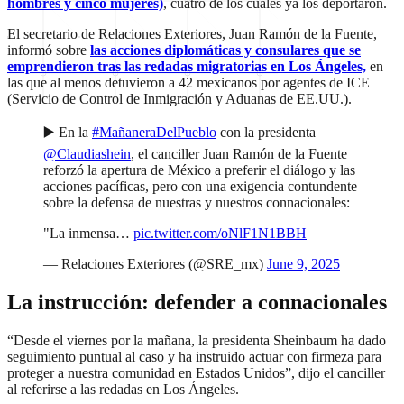
hombres y cinco mujeres)
, cuatro de los cuales ya los deportaron.
El secretario de Relaciones Exteriores, Juan Ramón de la Fuente,
informó sobre
las acciones diplomáticas y consulares que se
emprendieron tras las redadas migratorias en Los Ángeles,
en
las que al menos detuvieron a 42 mexicanos por agentes de ICE
(Servicio de Control de Inmigración y Aduanas de EE.UU.).
▶️ En la
#MañaneraDelPueblo
con la presidenta
@Claudiashein
, el canciller Juan Ramón de la Fuente
reforzó la apertura de México a preferir el diálogo y las
acciones pacíficas, pero con una exigencia contundente
sobre la defensa de nuestras y nuestros connacionales:
"La inmensa…
pic.twitter.com/oNlF1N1BBH
— Relaciones Exteriores (@SRE_mx)
June 9, 2025
La instrucción: defender a connacionales
“Desde el viernes por la mañana, la presidenta Sheinbaum ha dado
seguimiento puntual al caso y ha instruido actuar con firmeza para
proteger a nuestra comunidad en Estados Unidos”, dijo el canciller
al referirse a las redadas en Los Ángeles.