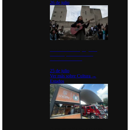
26 de julio
México Canta: Un programa
cultural que transforma la
identidad mexicana
25 de julio
Ver más sobre
Cultura
→
Estados
Diputados de Morena y alcaldesa