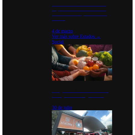
Desinstalaciones de ChatGPT se
disparan en Estados Unidos tras
acuerdo con el Departamento de
Defensa
4 de marzo
Ver más sobre
Estados
→
Social
Tianguis del Bienestar Guerrero:
Un impulso social significativo
30 de julio