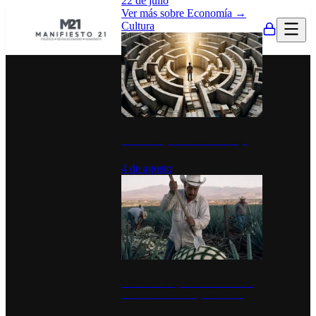
22 de julio
Ver más sobre
Economía
→
Cultura
La UNAM y la cultura del atajo
4 de agosto
El Día del Tequila: un símbolo de
identidad nacional y economía