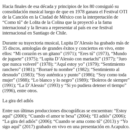
Hacia finales de esa década y principios de los 80 consiguió su
consolidación musical luego de que en 1978 ganara el Festival OTI
de la Canción en la Ciudad de México con la interpretación de
“Como tú” de Lolita de la Colina que la proyectó a la fama
internacional y la llevara a representar al país en ese festival
internacional en Santiago de Chile.
Durante su trayectoria musical, Lupita D’Alessio ha grabado más de
35 discos, antologías de grandes éxitos y conciertos en vivo, entre
ellos: “Mi corazón es un gitano” (1971); “Eres tú” (1973), “Mundo
de juguete” (1975); “Lupita D’Alessio con mariachi” (1977); “Juro
que nunca volveré” (1978); “Aquí estoy yo” (1979); “Sentimiento
ranchero” (1981); “Borraré tu nombre” (1982); “Sentimiento al
desnudo” (1983); “Soy auténtica y punto” (1986); “Soy como toda
mujer” (1988); “Lo blanco y lo negro” (1989); “Boleros de siempre”
(1991); “La D’Alessio” (1993) y “Si yo pudiera detener el tiempo”
(1996), entre otros.
La gira del adiós
Entre sus últimas producciones discográficas se encuentran: “Estoy
aquí” (2000); “Cuando el amor te besa” (2004); “El adiós” (2006);
“La gira del adiós” (2006); “Cuando se ama como tú” (2013) y “Yo
sigo aquí” (2017) grabado en vivo en una presentación en Acapulco.