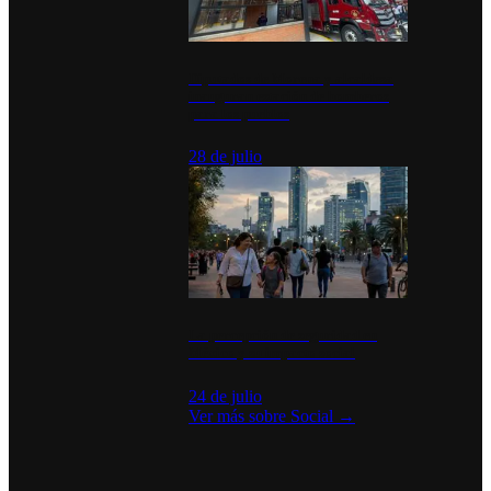
Diputados de Morena y alcaldesa
inauguran estación de bomberos
para los pueblos
28 de julio
La percepción de seguridad en
México y su impacto social
24 de julio
Ver más sobre
Social
→