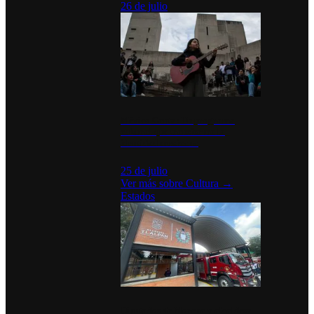
26 de julio
México Canta: Un programa
cultural que transforma la
identidad mexicana
25 de julio
Ver más sobre
Cultura
→
Estados
Diputados de Morena y alcaldesa