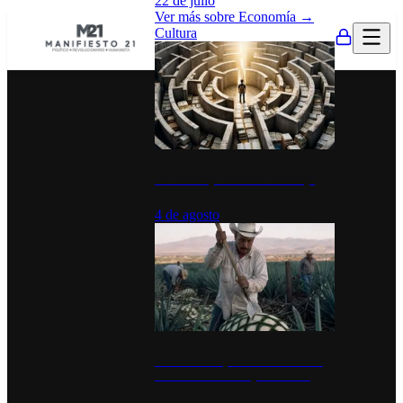
22 de julio
Ver más sobre
Economía
→
Cultura
La UNAM y la cultura del atajo
4 de agosto
El Día del Tequila: un símbolo de
identidad nacional y economía