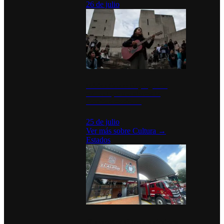
26 de julio
México Canta: Un programa
cultural que transforma la
identidad mexicana
25 de julio
Ver más sobre
Cultura
→
Estados
Diputados de Morena y alcaldesa