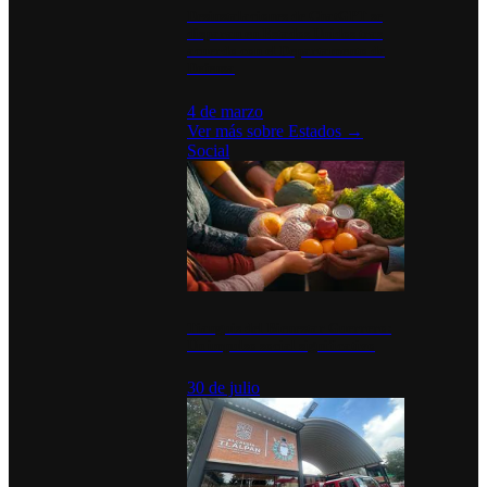
Desinstalaciones de ChatGPT se
disparan en Estados Unidos tras
acuerdo con el Departamento de
Defensa
4 de marzo
Ver más sobre
Estados
→
Social
Tianguis del Bienestar Guerrero:
Un impulso social significativo
30 de julio