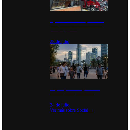
Diputados de Morena y alcaldesa
inauguran estación de bomberos
para los pueblos
28 de julio
La percepción de seguridad en
México y su impacto social
24 de julio
Ver más sobre
Social
→