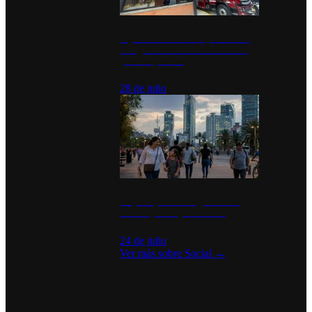
Diputados de Morena y alcaldesa
inauguran estación de bomberos
para los pueblos
28 de julio
La percepción de seguridad en
México y su impacto social
24 de julio
Ver más sobre
Social
→