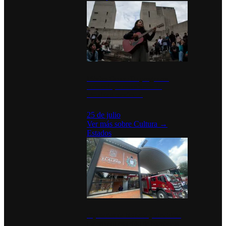
México Canta: Un programa
cultural que transforma la
identidad mexicana
25 de julio
Ver más sobre
Cultura
→
Estados
Diputados de Morena y alcaldesa
inauguran estación de bomberos