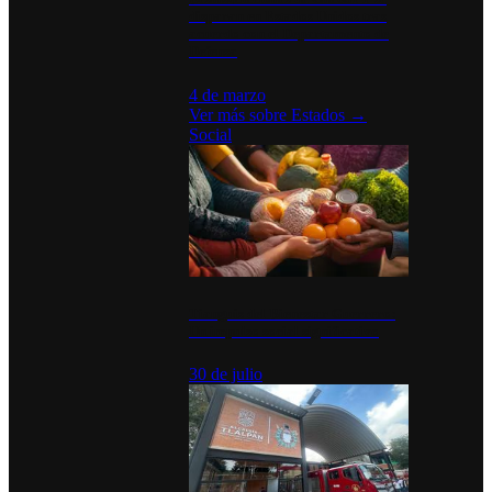
disparan en Estados Unidos tras
acuerdo con el Departamento de
Defensa
4 de marzo
Ver más sobre
Estados
→
Social
Tianguis del Bienestar Guerrero:
Un impulso social significativo
30 de julio