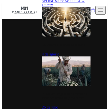
Ver más sobre
Economía
→
Cultura
La UNAM y la cultura del atajo
4 de agosto
El Día del Tequila: un símbolo de
identidad nacional y economía
26 de julio