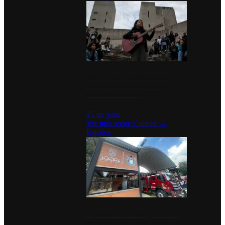
México Canta: Un programa
cultural que transforma la
identidad mexicana
25 de julio
Ver más sobre
Cultura
→
Estados
Diputados de Morena y alcaldesa
inauguran estación de bomberos