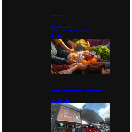
disparan en Estados Unidos tras
acuerdo con el Departamento de
Defensa
4 de marzo
Ver más sobre
Estados
→
Social
Tianguis del Bienestar Guerrero:
Un impulso social significativo
30 de julio