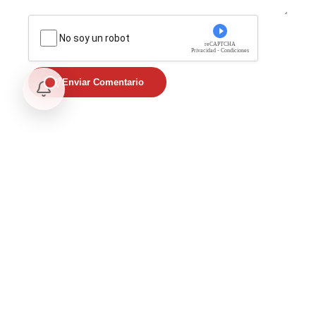
No soy un robot
reCAPTCHA
Privacidad - Condiciones
Enviar Comentario
Te puede interesar
Opinión
Postigo: Las marionetas de Trump y la censura
Opinión