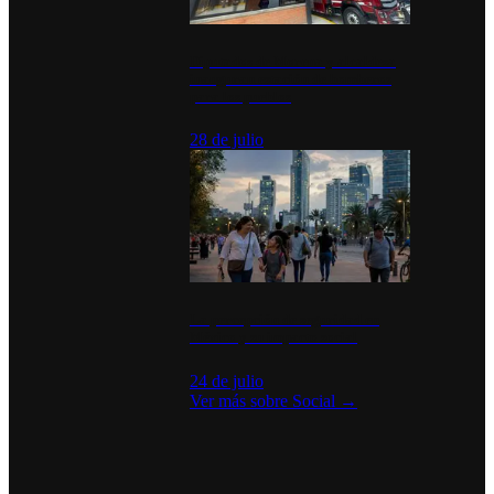
Diputados de Morena y alcaldesa
inauguran estación de bomberos
para los pueblos
28 de julio
La percepción de seguridad en
México y su impacto social
24 de julio
Ver más sobre
Social
→