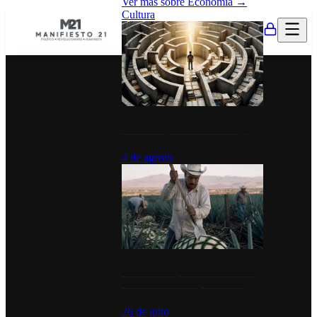
Ver más sobre
Economía
→
Cultura
La UNAM y la cultura del atajo
4 de agosto
El Día del Tequila: un símbolo de
identidad nacional y economía
26 de julio