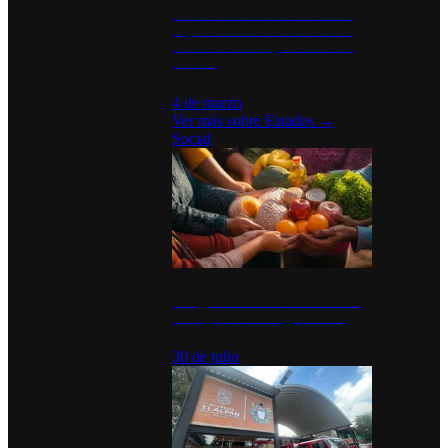
Desinstalaciones de ChatGPT se
disparan en Estados Unidos tras
acuerdo con el Departamento de
Defensa
4 de marzo
Ver más sobre
Estados
→
Social
Tianguis del Bienestar Guerrero:
Un impulso social significativo
30 de julio