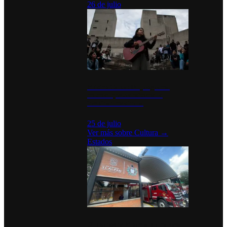
26 de julio
México Canta: Un programa
cultural que transforma la
identidad mexicana
25 de julio
Ver más sobre
Cultura
→
Estados
Diputados de Morena y alcaldesa