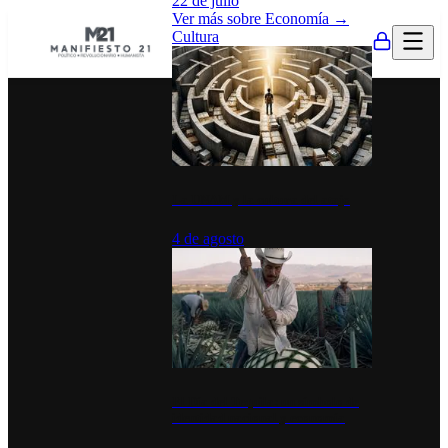
22 de julio
Ver más sobre
Economía
→
Cultura
La UNAM y la cultura del atajo
4 de agosto
El Día del Tequila: un símbolo de
identidad nacional y economía