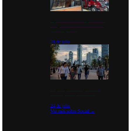
Diputados de Morena y alcaldesa
inauguran estación de bomberos
para los pueblos
28 de julio
La percepción de seguridad en
México y su impacto social
24 de julio
Ver más sobre
Social
→