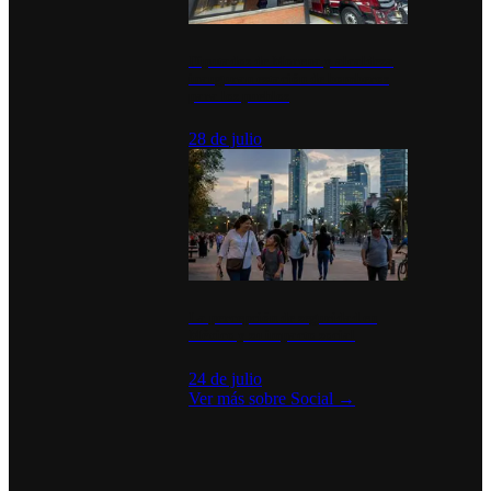
Diputados de Morena y alcaldesa
inauguran estación de bomberos
para los pueblos
28 de julio
La percepción de seguridad en
México y su impacto social
24 de julio
Ver más sobre
Social
→