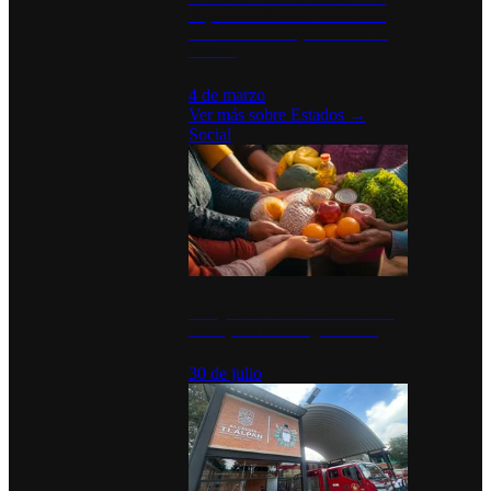
disparan en Estados Unidos tras
acuerdo con el Departamento de
Defensa
4 de marzo
Ver más sobre
Estados
→
Social
Tianguis del Bienestar Guerrero:
Un impulso social significativo
30 de julio