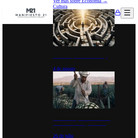
Ver más sobre
Economía
→
Cultura
La UNAM y la cultura del atajo
4 de agosto
El Día del Tequila: un símbolo de
identidad nacional y economía
26 de julio