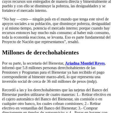
cuyos recursos son entregados de manera directa y bimestralmente al
pueblo y con ello se disminuye la pobreza, las desigualdades y se
fortalece el mercado interno.
“No hay —creo— ningún país en el mundo que tenga este nivel de
apoyos sociales a su población, que disminuye pobreza, desigualdad
y al mismo tiempo, potencia el mercado interno; porque cuando hay
recursos entonces hay mucho más consumo; al haber más consumo,
toda la economía reacciona, se levanta. Eso es parte fundamental del
Proyecto de Nación que representamos”, resaltó.
Millones de derechohabientes
Por su parte, la secretaria del Bienestar,
Ariadna Montiel Reyes
,
informó que 5.8 millones personas derechohabientes de las
Pensiones y Programas para el Bienestar ya han recibido el pago
correspondiente al bimestre marzo-abril, lo que representa una
inversión social de cerca de 36 mil millones de pesos (mdp).
Recordó a las y los derechohabientes que las tarjetas del Banco del
Bienestar pueden utilizarse de cuatro maneras: 1.- Retirar efectivo en
el cajero automático del Banco del Bienestar, sin comisión o en
cualquier otro banco, los cuales cobran comisiones; 2.- Retirar
efectivo en ventanillas del Banco del Bienestar; 3.- Comprar
directamente en tiendas de autoservicio; y 4.- Pagar en lugares con