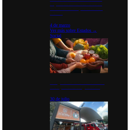
disparan en Estados Unidos tras
acuerdo con el Departamento de
Defensa
4 de marzo
Ver más sobre
Estados
→
Social
Tianguis del Bienestar Guerrero:
Un impulso social significativo
30 de julio