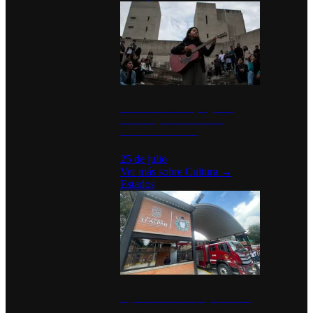
México Canta: Un programa
cultural que transforma la
identidad mexicana
25 de julio
Ver más sobre
Cultura
→
Estados
Diputados de Morena y alcaldesa
inauguran estación de bomberos