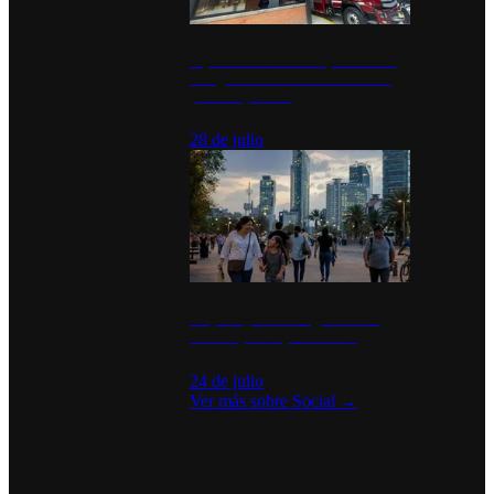
Diputados de Morena y alcaldesa
inauguran estación de bomberos
para los pueblos
28 de julio
La percepción de seguridad en
México y su impacto social
24 de julio
Ver más sobre
Social
→