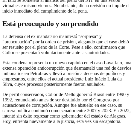
El fallo se someterá al análisis del pleno del STF en una sesión
virtual este mismo viernes. No obstante, dicha revisión no impide el
inicio inmediato del cumplimiento de la pena.
Está preocupado y sorprendido
La defensa del ex mandatario manifestó “sorpresa” y
“preocupación” por la orden de prisión, alegando que el caso debió
ser resuelto por el pleno de la Corte. Pese a ello, confirmaron que
Collor se presentará voluntariamente ante las autoridades.
Esta condena representa un nuevo capítulo en el caso Lava Jato, una
extensa operación anticorrupción que desmanteló una red de desvíos
millonarios en Petrobras y llevó a prisión a decenas de políticos y
empresarios, entre ellos el actual presidente Luiz Inácio Lula da
Silva, cuyos procesos posteriormente fueron anulados.
De perfil conservador, Collor de Mello gobernó Brasil entre 1990 y
1992, renunciando antes de ser destituido por el Congreso por
acusaciones de corrupción. Aunque fue absuelto en ese caso, su
carrera política continuó como senador entre 2007 y 2023. En 2022,
intentó sin éxito regresar como gobernador del estado de Alagoas.
Hoy, enfrenta nuevamente a la justicia, esta vez sin escapatoria.