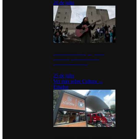
26 de julio
México Canta: Un programa
cultural que transforma la
identidad mexicana
25 de julio
Ver más sobre
Cultura
→
Estados
Diputados de Morena y alcaldesa