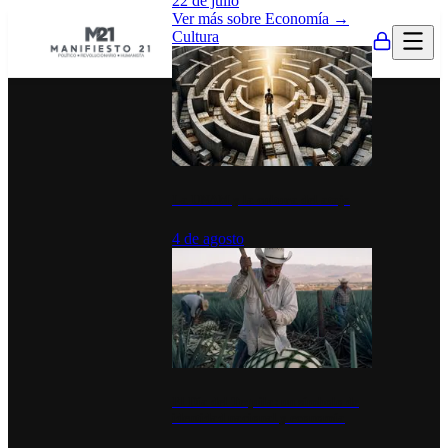
22 de julio
Ver más sobre
Economía
→
Cultura
La UNAM y la cultura del atajo
4 de agosto
El Día del Tequila: un símbolo de
identidad nacional y economía