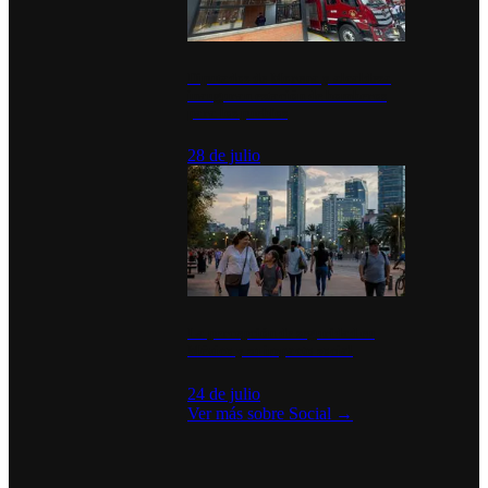
Diputados de Morena y alcaldesa
inauguran estación de bomberos
para los pueblos
28 de julio
La percepción de seguridad en
México y su impacto social
24 de julio
Ver más sobre
Social
→