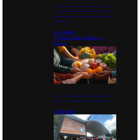
Desinstalaciones de ChatGPT se
disparan en Estados Unidos tras
acuerdo con el Departamento de
Defensa
4 de marzo
Ver más sobre
Estados
→
Social
Tianguis del Bienestar Guerrero:
Un impulso social significativo
30 de julio