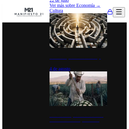
22 de julio
Ver más sobre
Economía
→
Cultura
La UNAM y la cultura del atajo
4 de agosto
El Día del Tequila: un símbolo de
identidad nacional y economía