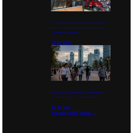
Diputados de Morena y alcaldesa
inauguran estación de bomberos
para los pueblos
28 de julio
La percepción de seguridad en
México y su impacto social
24 de julio
Ver más sobre
Social
→