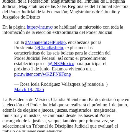
Judicial de la Federación; Magistraturas del Tribunal de Disciplina
Judicial; Magistraturas de las Salas Regionales del Tribunal Electoral
del Poder Judicial de la Federación; Magistraturas de Circuito y
Juzgados de Distrito
En la página
https://ine.mx/
se habilitará un micrositio con toda la
información de la elección extraordinaria del Poder Judicial
En la
#MañaneraDelPueblo
, encabezada por la
Presidenta
@Claudiashein
, explicamos las
características de las seis boletas para la elección del
Poder Judicial Federal, así como el procedimiento
establecido por el
@INEMexico
para participar el
próximo 1 de junio. Estamos viviendo un…
pic.twitter.com/wKZFN9Fonp
— Rosa Icela Rodríguez Velázquez (@rosaicela_)
March 19, 2025
La Presidenta de México, Claudia Sheinbaum Pardo, destacó que en
la elección del Poder Judicial que se realizará el próximo 1 de junio,
además de elegirse a jueces, juezas, magistrados, magistradas,
ministros y ministras, se cambiará desde las bases al Poder
encargado de la justicia, ya que, también por primera vez, se
seleccionará un Tribunal de Disciplina Judicial que evaluará el
trabajo de quienes sean elegidos.