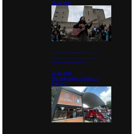
26 de julio
México Canta: Un programa
cultural que transforma la
identidad mexicana
25 de julio
Ver más sobre
Cultura
→
Estados
Diputados de Morena y alcaldesa