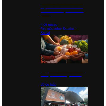
Desinstalaciones de ChatGPT se
disparan en Estados Unidos tras
acuerdo con el Departamento de
Defensa
4 de marzo
Ver más sobre
Estados
→
Social
Tianguis del Bienestar Guerrero:
Un impulso social significativo
30 de julio