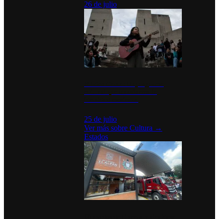
26 de julio
México Canta: Un programa
cultural que transforma la
identidad mexicana
25 de julio
Ver más sobre
Cultura
→
Estados
Diputados de Morena y alcaldesa