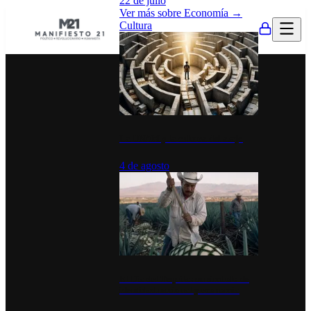
22 de julio
Ver más sobre
Economía
→
Cultura
La UNAM y la cultura del atajo
4 de agosto
El Día del Tequila: un símbolo de
identidad nacional y economía