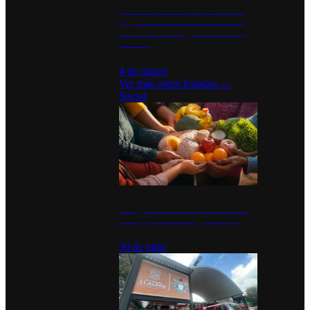
Desinstalaciones de ChatGPT se
disparan en Estados Unidos tras
acuerdo con el Departamento de
Defensa
4 de marzo
Ver más sobre
Estados
→
Social
Tianguis del Bienestar Guerrero:
Un impulso social significativo
30 de julio