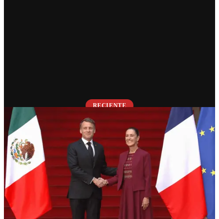
RECIENTE
Encuentro México–Francia:
Sheinbaum y Macron
sostendrán reuniones en
Palacio Nacional