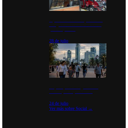
Diputados de Morena y alcaldesa
inauguran estación de bomberos
para los pueblos
28 de julio
La percepción de seguridad en
México y su impacto social
24 de julio
Ver más sobre
Social
→