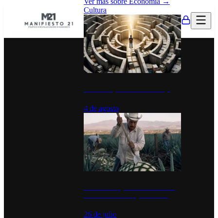
Ver más sobre
Economía
→
Cultura
La UNAM y la cultura del atajo
4 de agosto
El Día del Tequila: un símbolo de
identidad nacional y economía
26 de julio