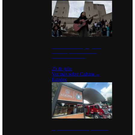
México Canta: Un programa
cultural que transforma la
identidad mexicana
25 de julio
Ver más sobre
Cultura
→
Estados
Diputados de Morena y alcaldesa
inauguran estación de bomberos