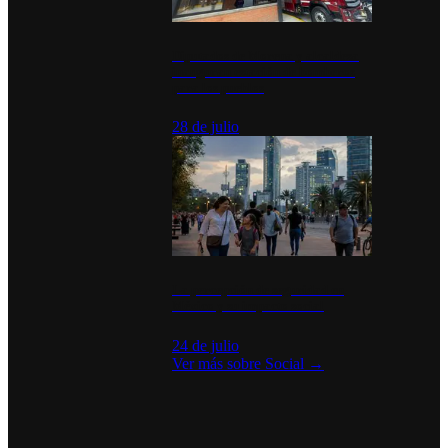
Diputados de Morena y alcaldesa
inauguran estación de bomberos
para los pueblos
28 de julio
La percepción de seguridad en
México y su impacto social
24 de julio
Ver más sobre
Social
→