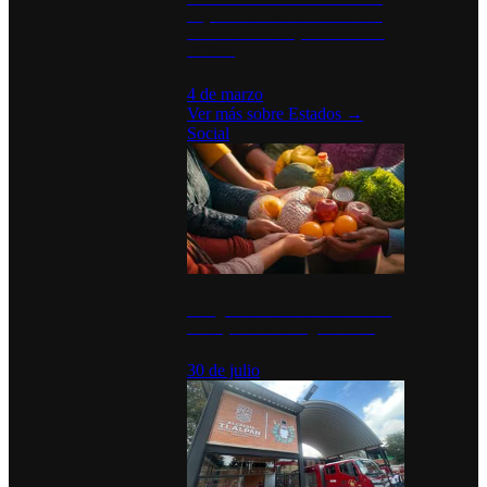
disparan en Estados Unidos tras
acuerdo con el Departamento de
Defensa
4 de marzo
Ver más sobre
Estados
→
Social
Tianguis del Bienestar Guerrero:
Un impulso social significativo
30 de julio