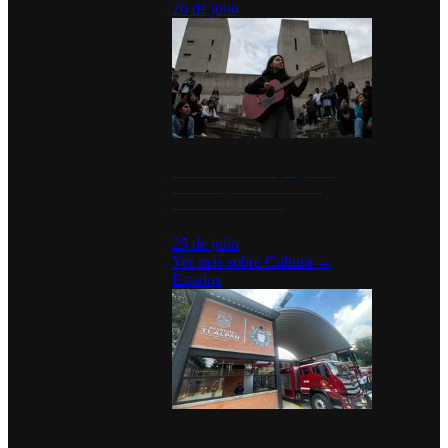
26 de julio
México Canta: Un programa
cultural que transforma la
identidad mexicana
25 de julio
Ver más sobre
Cultura
→
Estados
Diputados de Morena y alcaldesa