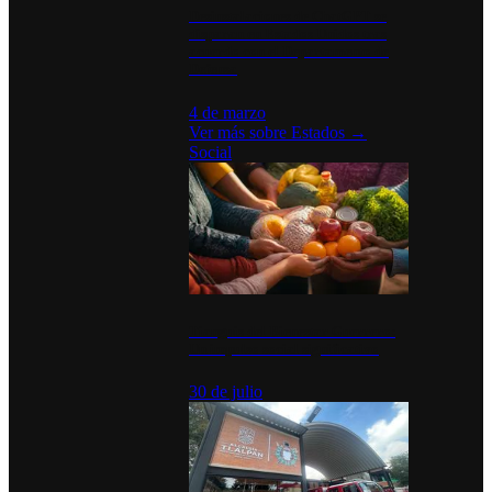
Desinstalaciones de ChatGPT se
disparan en Estados Unidos tras
acuerdo con el Departamento de
Defensa
4 de marzo
Ver más sobre
Estados
→
Social
Tianguis del Bienestar Guerrero:
Un impulso social significativo
30 de julio