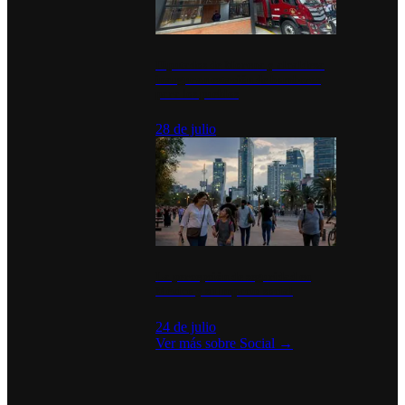
Diputados de Morena y alcaldesa
inauguran estación de bomberos
para los pueblos
28 de julio
La percepción de seguridad en
México y su impacto social
24 de julio
Ver más sobre
Social
→