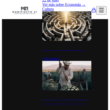
22 de julio
Ver más sobre
Economía
→
Cultura
La UNAM y la cultura del atajo
4 de agosto
El Día del Tequila: un símbolo de
identidad nacional y economía