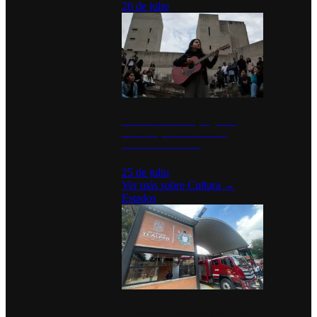
26 de julio
México Canta: Un programa
cultural que transforma la
identidad mexicana
25 de julio
Ver más sobre
Cultura
→
Estados
Diputados de Morena y alcaldesa