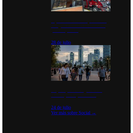
Diputados de Morena y alcaldesa
inauguran estación de bomberos
para los pueblos
28 de julio
La percepción de seguridad en
México y su impacto social
24 de julio
Ver más sobre
Social
→