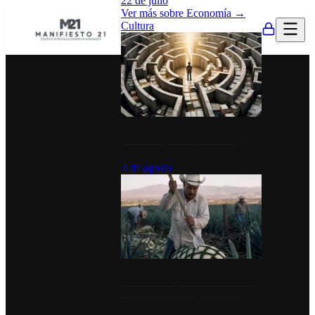
22 de julio
Ver más sobre
Economía
→
Cultura
La UNAM y la cultura del atajo
4 de agosto
El Día del Tequila: un símbolo de
identidad nacional y economía