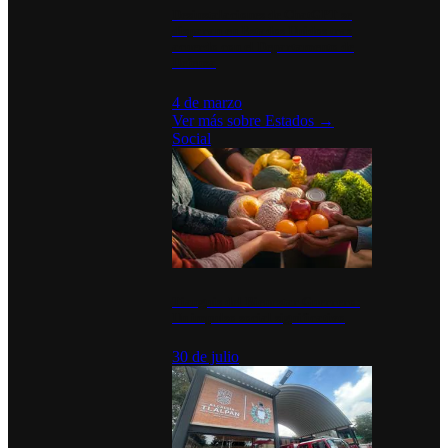
Desinstalaciones de ChatGPT se
disparan en Estados Unidos tras
acuerdo con el Departamento de
Defensa
4 de marzo
Ver más sobre
Estados
→
Social
Tianguis del Bienestar Guerrero:
Un impulso social significativo
30 de julio