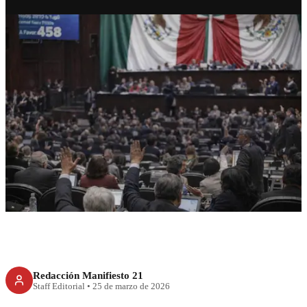
RECIENTE
Diputados aprueban fin a
pensiones doradas en Pemex y
CFE
Redacción Manifiesto 21
Staff Editorial
•
25 de marzo de 2026