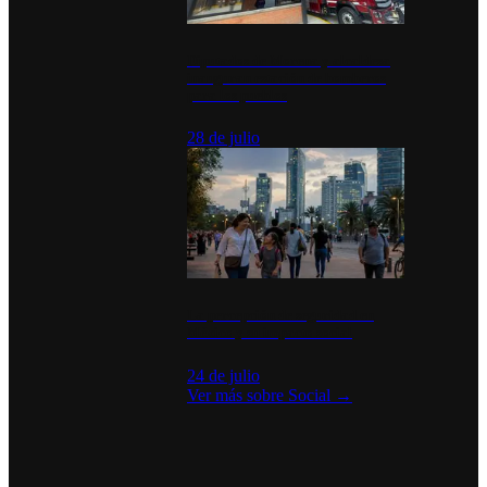
Diputados de Morena y alcaldesa
inauguran estación de bomberos
para los pueblos
28 de julio
La percepción de seguridad en
México y su impacto social
24 de julio
Ver más sobre
Social
→