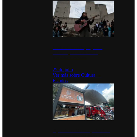
México Canta: Un programa
cultural que transforma la
identidad mexicana
25 de julio
Ver más sobre
Cultura
→
Estados
Diputados de Morena y alcaldesa
inauguran estación de bomberos