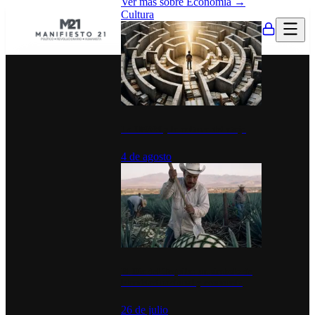
Ver más sobre
Economía
→
Cultura
La UNAM y la cultura del atajo
4 de agosto
El Día del Tequila: un símbolo de
identidad nacional y economía
26 de julio