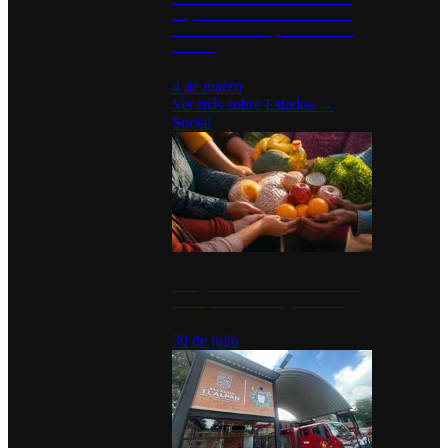
disparan en Estados Unidos tras
acuerdo con el Departamento de
Defensa
4 de marzo
Ver más sobre
Estados
→
Social
Tianguis del Bienestar Guerrero:
Un impulso social significativo
30 de julio