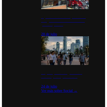
Diputados de Morena y alcaldesa
inauguran estación de bomberos
para los pueblos
28 de julio
La percepción de seguridad en
México y su impacto social
24 de julio
Ver más sobre
Social
→