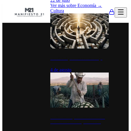
22 de julio
Ver más sobre
Economía
→
Cultura
La UNAM y la cultura del atajo
4 de agosto
El Día del Tequila: un símbolo de
identidad nacional y economía