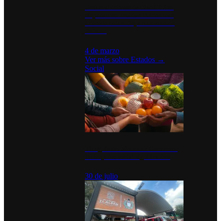
Desinstalaciones de ChatGPT se
disparan en Estados Unidos tras
acuerdo con el Departamento de
Defensa
4 de marzo
Ver más sobre
Estados
→
Social
Tianguis del Bienestar Guerrero:
Un impulso social significativo
30 de julio