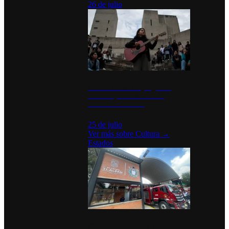
26 de julio
México Canta: Un programa
cultural que transforma la
identidad mexicana
25 de julio
Ver más sobre
Cultura
→
Estados
Diputados de Morena y alcaldesa