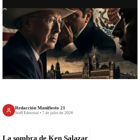
NACIONAL
Desestabilización y soberanía:
el caso Ken Salazar
Redacción Manifiesto 21
Staff Editorial
•
7 de julio de 2026
La sombra de Ken Salazar