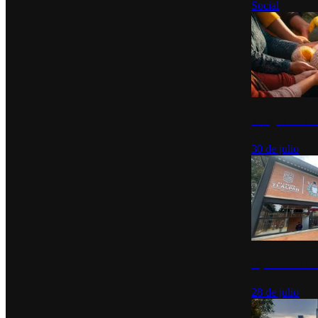
Social
Tianguis del Bie
30 de julio
Diputados de Mo
28 de julio