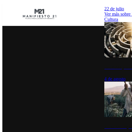
22 de julio
Ver más sobre
Cultura
La UNAM y la cu
4 de agosto
El Día del Tequi