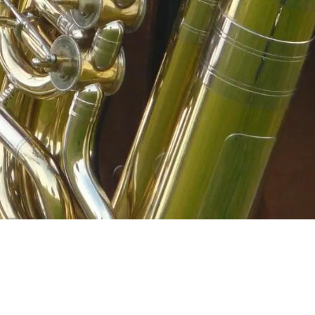
sin censuran en
X