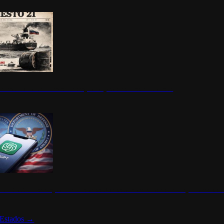
ermite durante un mes la compra de petróleo ruso en tránsito
s de ChatGPT se disparan en Estados Unidos tras acuerdo con el Departamento 
Estados
→