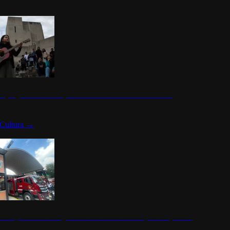
n programa cultural que transforma la identidad mexicana
Cultura
→
rena y alcaldesa inauguran estación de bomberos para los pueblos