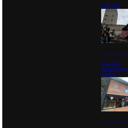
26 de julio
México Canta: U
25 de julio
Ver más sobre
Estados
Diputados de Mo