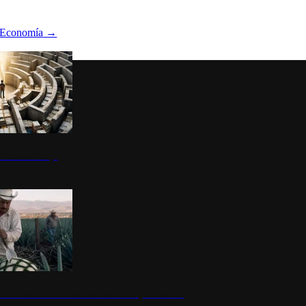
Economía
→
ltura del atajo
la: un símbolo de identidad nacional y economía