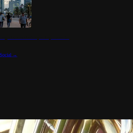
 seguridad en México y su impacto social
Social
→