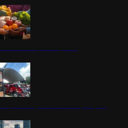
nestar Guerrero: Un impulso social significativo
rena y alcaldesa inauguran estación de bomberos para los pueblos